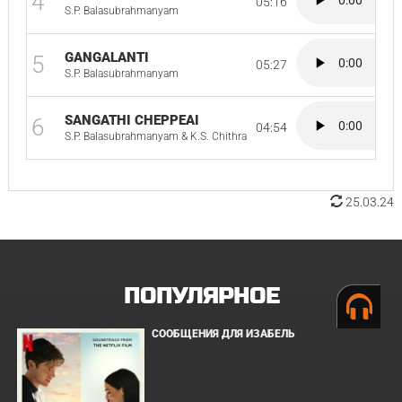
4
05:16
S.P. Balasubrahmanyam
GANGALANTI
5
05:27
S.P. Balasubrahmanyam
SANGATHI CHEPPEAI
6
04:54
S.P. Balasubrahmanyam & K.S. Chithra
25.03.24
ПОПУЛЯРНОЕ
СООБЩЕНИЯ ДЛЯ ИЗАБЕЛЬ