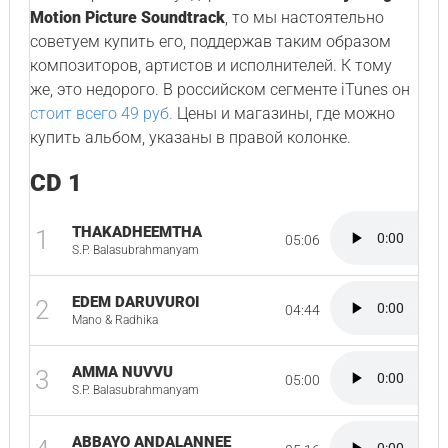
Motion Picture Soundtrack
, то мы настоятельно
советуем купить его, поддержав таким образом
композиторов, артистов и исполнителей. К тому
же, это недорого. В российском сегменте iTunes он
стоит всего 49 руб.
Цены и магазины, где можно
купить альбом, указаны в правой колонке.
CD 1
THAKADHEEMTHA
1
05:06
S.P. Balasubrahmanyam
EDEM DARUVUROI
2
04:44
Mano & Radhika
AMMA NUVVU
3
05:00
S.P. Balasubrahmanyam
ABBAYO ANDALANNEE