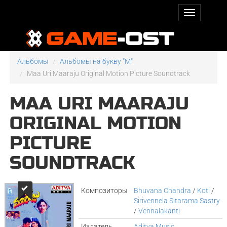
Альбомы
Альбомы на букву "M"
Maa Uri Maaraju Original Motion Picture Soundtrack
MAA URI MAARAJU
ORIGINAL MOTION
PICTURE
SOUNDTRACK
Композиторы
Bhuvana Chandra
/
Koti
/
Sirivennela Sitarama Sastry
/
Vennalakanti
Издатель
Aditya Music