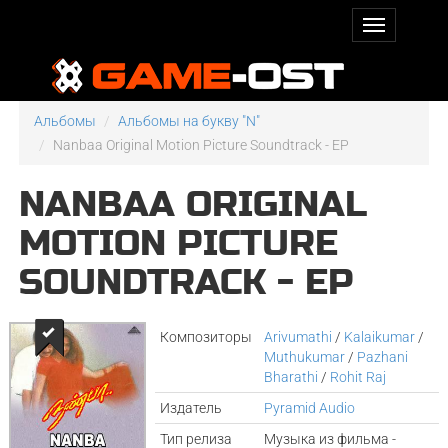
Альбомы
Альбомы на букву "N"
Nanbaa Original Motion Picture Soundtrack - EP
NANBAA ORIGINAL
MOTION PICTURE
SOUNDTRACK - EP
Композиторы
Arivumathi
/
Kalaikumar
/
Muthukumar
/
Pazhani
Bharathi
/
Rohit Raj
Издатель
Pyramid Audio
Тип релиза
Музыка из фильма -