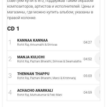
советуем купить его, поддержав таким образом
композиторов, артистов и исполнителей. Цены и
магазины, где можно купить альбом, указаны в
правой колонке.
CD 1
KANNAA KANNAA
1
04:27
Rohit Raj, Arivumathi & Srinivas
MANJA KULICHI
2
04:52
Rohit Raj, Pazhani Bharathi, Srinivas & Swarnalatha
THENNAN THAPPU
3
05:03
Rohit Raj, Pazhani Bharathi, Mano & Krishnaraj
ACHACHO ANARKALI
4
04:59
Rohit Raj, Muthukumar & Febi Mani