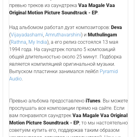
превью треков из саундтрека
Vaa Magale Vaa
Original Motion Picture Soundtrack - EP
.
Над альбомом работал дуэт композиторов:
Deva
(
Vijayadashami
,
Amruthavarshini
) и
Muthulingam
(
Rathna
,
My India
), а его релиз состоялся 13 мая
1994 года. На саундтрек попало 5 композиций
общей длительностью около 25 минут. Подборка
является компиляцией оригинальной музыки.
Выпуском пластинки занимался лейбл
Pyramid
Audio
.
Превью альбома предоставлено
iTunes
. Вы можете
прослушать все композиции прямо на сайте. Если
вам понравился саундтрек
Vaa Magale Vaa Original
Motion Picture Soundtrack - EP
, то мы настоятельно
советуем купить его, поддержав таким образом