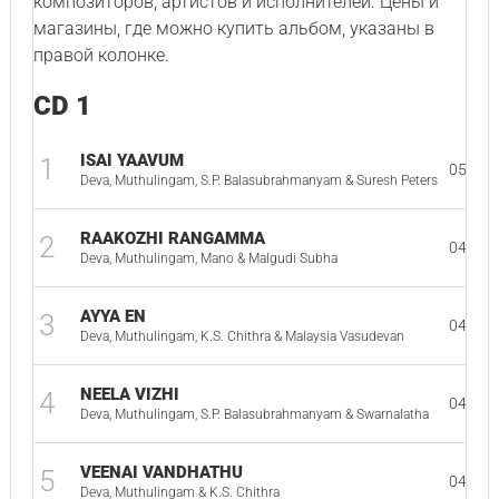
композиторов, артистов и исполнителей. Цены и
магазины, где можно купить альбом, указаны в
правой колонке.
CD 1
ISAI YAAVUM
1
05:08
Deva, Muthulingam, S.P. Balasubrahmanyam & Suresh Peters
RAAKOZHI RANGAMMA
2
04:47
Deva, Muthulingam, Mano & Malgudi Subha
AYYA EN
3
04:45
Deva, Muthulingam, K.S. Chithra & Malaysia Vasudevan
NEELA VIZHI
4
04:36
Deva, Muthulingam, S.P. Balasubrahmanyam & Swarnalatha
VEENAI VANDHATHU
5
04:39
Deva, Muthulingam & K.S. Chithra