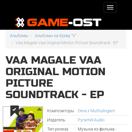
Альбомы
Альбомы на букву "V"
Vaa Magale Vaa Original Motion Picture Soundtrack - EP
VAA MAGALE VAA
ORIGINAL MOTION
PICTURE
SOUNDTRACK - EP
Композиторы
Deva
/
Muthulingam
Издатель
Pyramid Audio
Тип релиза
Музыка из фильма -