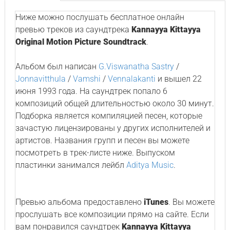
Ниже можно послушать бесплатное онлайн
превью треков из саундтрека
Kannayya Kittayya
Original Motion Picture Soundtrack
.
Альбом был написан
G.Viswanatha Sastry
/
Jonnavitthula
/
Vamshi
/
Vennalakanti
и вышел 22
июня 1993 года. На саундтрек попало 6
композиций общей длительностью около 30 минут.
Подборка является компиляцией песен, которые
зачастую лицензированы у других исполнителей и
артистов. Названия групп и песен вы можете
посмотреть в трек-листе ниже. Выпуском
пластинки занимался лейбл
Aditya Music
.
Превью альбома предоставлено
iTunes
. Вы можете
прослушать все композиции прямо на сайте. Если
вам понравился саундтрек
Kannayya Kittayya