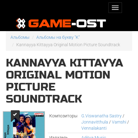
Альбомы
Альбомы на букву "K"
Kannayya Kittayya Original Motion Picture Soundtrack
KANNAYYA KITTAYYA
ORIGINAL MOTION
PICTURE
SOUNDTRACK
Композиторы
G.Viswanatha Sastry
/
Jonnavitthula
/
Vamshi
/
Vennalakanti
Издатель
Aditya Music