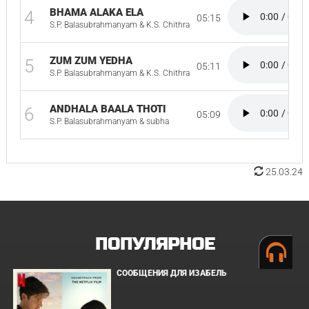
BHAMA ALAKA ELA
4
05:15
S.P. Balasubrahmanyam & K.S. Chithra
ZUM ZUM YEDHA
5
05:11
S.P. Balasubrahmanyam & K.S. Chithra
ANDHALA BAALA THOTI
6
05:09
S.P. Balasubrahmanyam & subha
25.03.24
ПОПУЛЯРНОЕ
СООБЩЕНИЯ ДЛЯ ИЗАБЕЛЬ