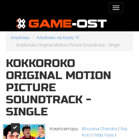
Альбомы
Альбомы на букву "K"
Kokkoroko Original Motion Picture Soundtrack - Single
KOKKOROKO
ORIGINAL MOTION
PICTURE
SOUNDTRACK -
SINGLE
Композиторы
Bhuvana Chandra
/
Raj-
Koti
/
Veda Vyas
/