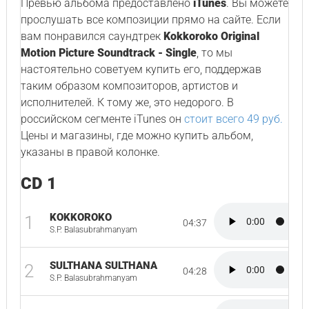
Превью альбома предоставлено
iTunes
. Вы можете
прослушать все композиции прямо на сайте. Если
вам понравился саундтрек
Kokkoroko Original
Motion Picture Soundtrack - Single
, то мы
настоятельно советуем купить его, поддержав
таким образом композиторов, артистов и
исполнителей. К тому же, это недорого. В
российском сегменте iTunes он
стоит всего 49 руб.
Цены и магазины, где можно купить альбом,
указаны в правой колонке.
CD 1
KOKKOROKO
1
04:37
S.P. Balasubrahmanyam
SULTHANA SULTHANA
2
04:28
S.P. Balasubrahmanyam