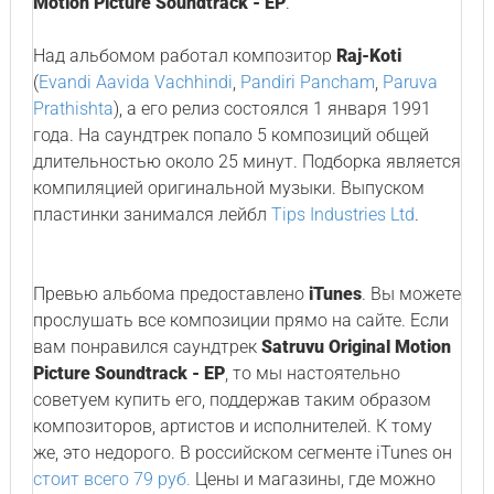
Motion Picture Soundtrack - EP
.
Над альбомом работал композитор
Raj-Koti
(
Evandi Aavida Vachhindi
,
Pandiri Pancham
,
Paruva
Prathishta
), а его релиз состоялся 1 января 1991
года. На саундтрек попало 5 композиций общей
длительностью около 25 минут. Подборка является
компиляцией оригинальной музыки. Выпуском
пластинки занимался лейбл
Tips Industries Ltd
.
Превью альбома предоставлено
iTunes
. Вы можете
прослушать все композиции прямо на сайте. Если
вам понравился саундтрек
Satruvu Original Motion
Picture Soundtrack - EP
, то мы настоятельно
советуем купить его, поддержав таким образом
композиторов, артистов и исполнителей. К тому
же, это недорого. В российском сегменте iTunes он
стоит всего 79 руб.
Цены и магазины, где можно