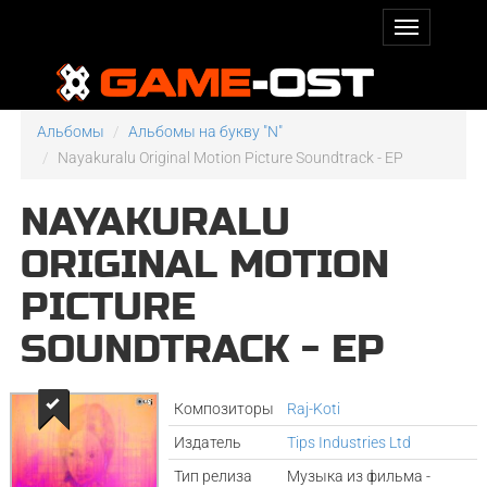
Альбомы
Альбомы на букву "N"
Nayakuralu Original Motion Picture Soundtrack - EP
NAYAKURALU
ORIGINAL MOTION
PICTURE
SOUNDTRACK - EP
Композиторы
Raj-Koti
Издатель
Tips Industries Ltd
Тип релиза
Музыка из фильма -