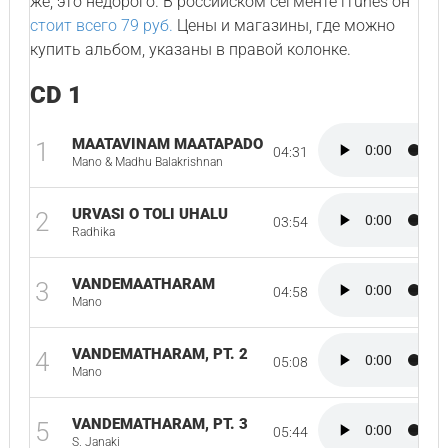
же, это недорого. В российском сегменте iTunes он
стоит всего 79 руб.
Цены и магазины, где можно
купить альбом, указаны в правой колонке.
CD 1
MAATAVINAM MAATAPADO
1
04:31
Mano & Madhu Balakrishnan
URVASI O TOLI UHALU
2
03:54
Radhika
VANDEMAATHARAM
3
04:58
Mano
VANDEMATHARAM, PT. 2
4
05:08
Mano
VANDEMATHARAM, PT. 3
5
05:44
S. Janaki