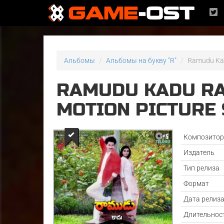
Альбомы
Альбомы на букву "R"
Ramudu Kad
RAMUDU KADU RA
MOTION PICTURE 
Композито
Издатель
Тип релиза
Формат
Дата релиз
Длительнос