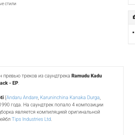
е стили
 превью треков из саундтрека
Ramudu Kadu
ack - EP
.
ti
(
Andaru Andare
,
Karuninchina Kanaka Durga
,
я 1990 года. На саундтрек попало 4 композиции
дборка является компиляцией оригинальной
лейбл
Tips Industries Ltd
.