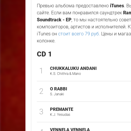
Превью альбома предоставлено
iTunes
. 
сайте. Если вам понравился саундтрек
Ram
Soundtrack - EP
, то мы настоятельно сове
композиторов, артистов и исполнителей. К
iTunes он
стоит всего 79 руб.
Цены и магаз
колонке.
CD 1
CHUKKALUKU ANDANI
1
K.S. Chithra & Mano
O RABBI
2
S. Janaki
PREMANTE
3
K.J. Yesudas
VENNELA VENNELA