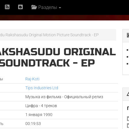
Разделы
u Rakshasudu Original Motion Picture Soundtrack - EP
KSHASUDU ORIGINAL
SOUNDTRACK - EP
ры
Raj-Koti
Tips Industries Ltd
Музыка из фильма - Официальный релиз
Цифра - 4 треков
а
1 января 1990
ть
00:19:53