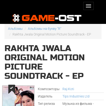
Альбомы
Альбомы на букву "R"
Rakhta Jwala Original Motion Picture Soundtrack - EP
RAKHTA JWALA
ORIGINAL MOTION
PICTURE
SOUNDTRACK - EP
Композиторы
Raj-Koti
Издатель
Tips Industries Ltd
Тип релиза
Музыка из фильма -