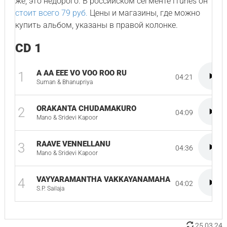
же, это недорого. В российском сегменте iTunes он
стоит всего 79 руб.
Цены и магазины, где можно
купить альбом, указаны в правой колонке.
CD 1
A AA EEE VO VOO ROO RU
1
04:21
Suman & Bhanupriya
ORAKANTA CHUDAMAKURO
2
04:09
Mano & Sridevi Kapoor
RAAVE VENNELLANU
3
04:36
Mano & Sridevi Kapoor
VAYYARAMANTHA VAKKAYANAMAHA
4
04:02
S.P. Sailaja
25.03.24