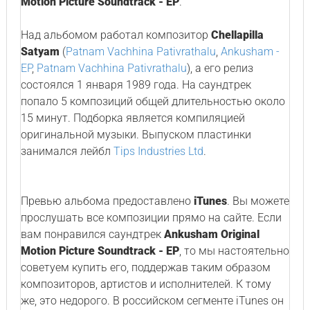
Motion Picture Soundtrack - EP
.
Над альбомом работал композитор
Chellapilla
Satyam
(
Patnam Vachhina Pativrathalu
,
Ankusham -
EP
,
Patnam Vachhina Pativrathalu
), а его релиз
состоялся 1 января 1989 года. На саундтрек
попало 5 композиций общей длительностью около
15 минут. Подборка является компиляцией
оригинальной музыки. Выпуском пластинки
занимался лейбл
Tips Industries Ltd
.
Превью альбома предоставлено
iTunes
. Вы можете
прослушать все композиции прямо на сайте. Если
вам понравился саундтрек
Ankusham Original
Motion Picture Soundtrack - EP
, то мы настоятельно
советуем купить его, поддержав таким образом
композиторов, артистов и исполнителей. К тому
же, это недорого. В российском сегменте iTunes он