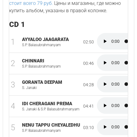
стоит всего 79 руб.
Цены и магазины, где можно
купить альбом, указаны в правой колонке.
CD 1
AYYALOO JAAGARATA
1
02:50
S.P. Balasubrahmanyam
CHINNARI
2
00:46
S.P. Balasubrahmanyam
GORANTA DEEPAM
3
04:28
S. Janaki
IDI CHERAGANI PREMA
4
04:41
S. Janaki & S.P. Balasubrahmanyam
NENU TAPPU CHEYALEDHU
5
03:10
S.P. Balasubrahmanyam