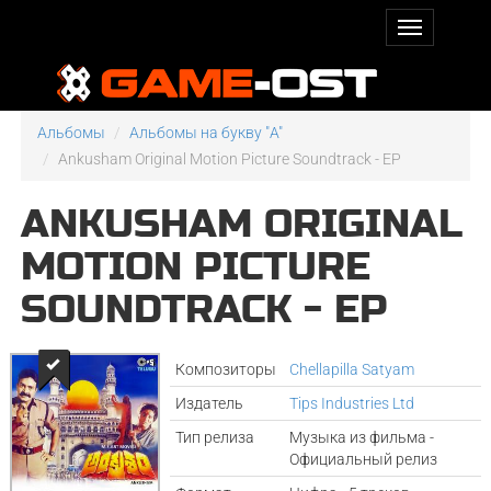
Альбомы
Альбомы на букву "A"
Ankusham Original Motion Picture Soundtrack - EP
ANKUSHAM ORIGINAL
MOTION PICTURE
SOUNDTRACK - EP
Композиторы
Chellapilla Satyam
Издатель
Tips Industries Ltd
Тип релиза
Музыка из фильма -
Официальный релиз