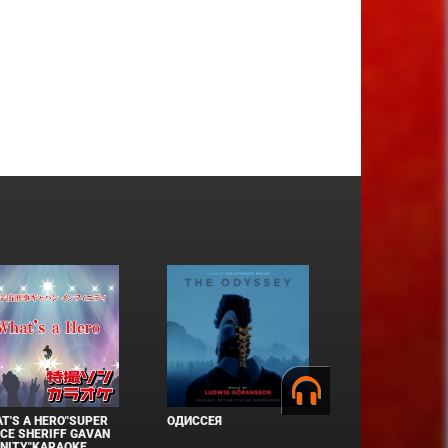
T'S A HERO"SUPER
ОДИССЕЯ
CE SHERIFF GAVAN
INITY"KARAOKE