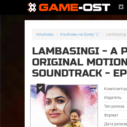
Альбомы
Альбомы на букву "L"
Lambasingi 
LAMBASINGI - A 
ORIGINAL MOTION
SOUNDTRACK - E
Композито
Издатель
Тип релиза
Формат
Дата релиз