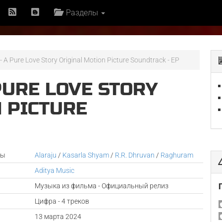
Разделы
- A Pure Love Story Original Motion Picture Soundtrack - EP
PURE LOVE STORY
 PICTURE
P
ры
Alaraju
/
Kasarla Shyam
/
R.R. Dhruvan
/
Raghuram
Aditya Music
Музыка из фильма - Официальный релиз
Цифра - 4 треков
а
13 марта 2024