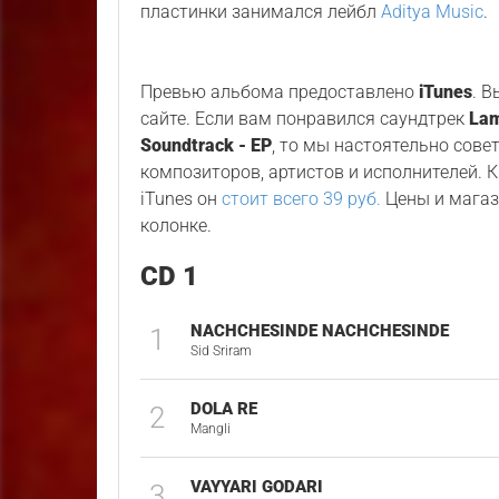
пластинки занимался лейбл
Aditya Music
.
Превью альбома предоставлено
iTunes
. 
сайте. Если вам понравился саундтрек
Lam
Soundtrack - EP
, то мы настоятельно сове
композиторов, артистов и исполнителей. К
iTunes он
стоит всего 39 руб.
Цены и магаз
колонке.
CD 1
NACHCHESINDE NACHCHESINDE
1
Sid Sriram
DOLA RE
2
Mangli
VAYYARI GODARI
3