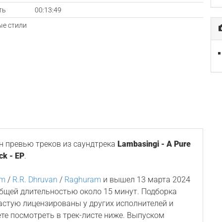
ть
00:13:49
е стили
 превью треков из саундтрека
Lambasingi - A Pure
ck - EP
.
am
/
R.R. Dhruvan
/
Raghuram
и вышел 13 марта 2024
общей длительностью около 15 минут. Подборка
астую лицензированы у других исполнителей и
ете посмотреть в трек-листе ниже. Выпуском