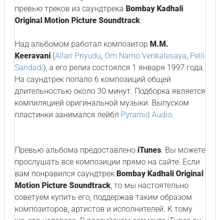
превью треков из саундтрека
Bombay Kadhali
Original Motion Picture Soundtrack
.
Над альбомом работал композитор
M.M.
Keeravani
(
Allari Priyudu
,
Om Namo Venkatesaya
,
Pelli
Sandadi
), а его релиз состоялся 1 января 1997 года.
На саундтрек попало 6 композиций общей
длительностью около 30 минут. Подборка является
компиляцией оригинальной музыки. Выпуском
пластинки занимался лейбл
Pyramid Audio
.
Превью альбома предоставлено
iTunes
. Вы можете
прослушать все композиции прямо на сайте. Если
вам понравился саундтрек
Bombay Kadhali Original
Motion Picture Soundtrack
, то мы настоятельно
советуем купить его, поддержав таким образом
композиторов, артистов и исполнителей. К тому