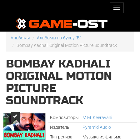
Альбомы
Альбомы на букву "B"
Bombay Kadhali Original Motion Picture Soundtrack
BOMBAY KADHALI
ORIGINAL MOTION
PICTURE
SOUNDTRACK
Композиторы
M.M. Keeravani
Издатель
Pyramid Audio
Тип релиза
Музыка из фильма -