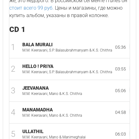
же, это недорого. В российском сегменте iTunes он
стоит всего 99 руб.
Цены и магазины, где можно
купить альбом, указаны в правой колонке.
CD 1
BALA MURALI
1
05:36
M.M. Keeravani, S.P. Balasubrahmanyam & K.S. Chithra
HELLO ! PRIYA
2
03:55
M.M. Keeravani, S.P. Balasubrahmanyam & K.S. Chithra
JEEVANANA
3
05:06
M.M. Keeravani, Mano & K.S. Chithra
MANAMADHA
4
04:58
M.M. Keeravani, Mano & K.S. Chithra
ULLATHIL
5
06:03
M.M. Keeravani, Mano & Manimeghalai