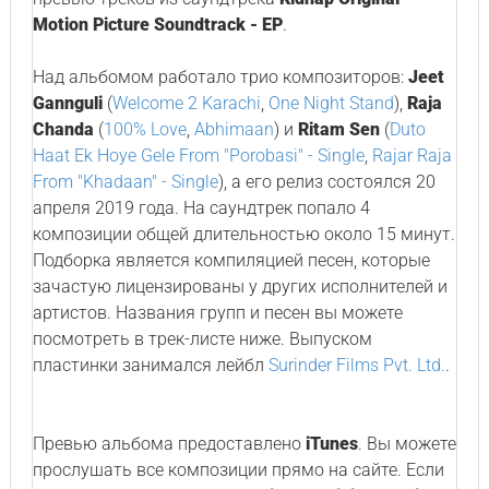
Motion Picture Soundtrack - EP
.
Над альбомом работало трио композиторов:
Jeet
Gannguli
(
Welcome 2 Karachi
,
One Night Stand
),
Raja
Chanda
(
100% Love
,
Abhimaan
) и
Ritam Sen
(
Duto
Haat Ek Hoye Gele From "Porobasi" - Single
,
Rajar Raja
From "Khadaan" - Single
), а его релиз состоялся 20
апреля 2019 года. На саундтрек попало 4
композиции общей длительностью около 15 минут.
Подборка является компиляцией песен, которые
зачастую лицензированы у других исполнителей и
артистов. Названия групп и песен вы можете
посмотреть в трек-листе ниже. Выпуском
пластинки занимался лейбл
Surinder Films Pvt. Ltd.
.
Превью альбома предоставлено
iTunes
. Вы можете
прослушать все композиции прямо на сайте. Если