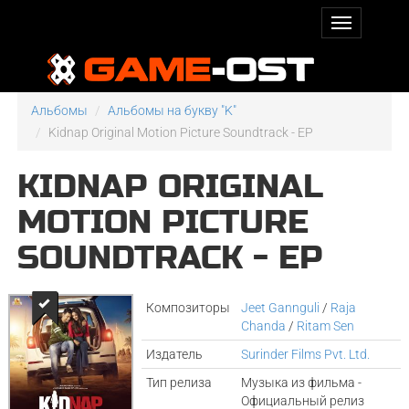
Альбомы
Альбомы на букву "K"
Kidnap Original Motion Picture Soundtrack - EP
KIDNAP ORIGINAL
MOTION PICTURE
SOUNDTRACK - EP
Композиторы
Jeet Gannguli
/
Raja
Chanda
/
Ritam Sen
Издатель
Surinder Films Pvt. Ltd.
Тип релиза
Музыка из фильма -
Официальный релиз