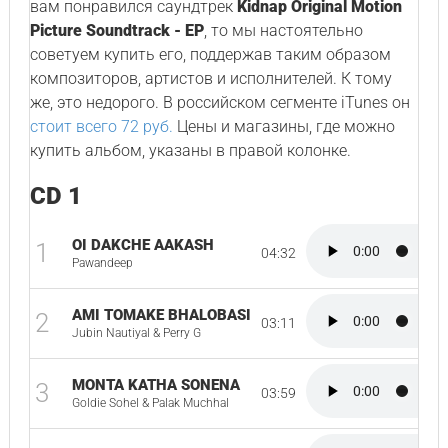
вам понравился саундтрек
Kidnap Original Motion
Picture Soundtrack - EP
, то мы настоятельно
советуем купить его, поддержав таким образом
композиторов, артистов и исполнителей. К тому
же, это недорого. В российском сегменте iTunes он
стоит всего 72 руб.
Цены и магазины, где можно
купить альбом, указаны в правой колонке.
CD 1
OI DAKCHE AAKASH
1
04:32
Pawandeep
AMI TOMAKE BHALOBASI
2
03:11
Jubin Nautiyal & Perry G
MONTA KATHA SONENA
3
03:59
Goldie Sohel & Palak Muchhal