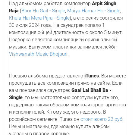
Над альбомом работал композитор
Arpit Singh
Raja
(
Bhor Ho Gail - Single
,
Maiya Hamar Ho - Single
,
Khula Hai Mera Pijra - Single
), а его релиз состоялся
30 июля 2024 года. На саундтрек попало 1
композиция общей длительностью около 5 минут.
Подборка является компиляцией оригинальной
музыки. Выпуском пластинки занимался лейбл
Vishwanath Music Bhojpuri
.
Превью альбома предоставлено
iTunes
. Вы можете
прослушать все композиции прямо на сайте. Если
вам понравился саундтрек
Gaal Lal Bhail Ba -
Single
, то мы настоятельно советуем купить его,
поддержав таким образом композиторов, артистов
и исполнителей. К тому же, это недорого. В
российском сегменте iTunes он
стоит всего 22 руб.
Цены и магазины, где можно купить альбом,
указаны в правой колонке.