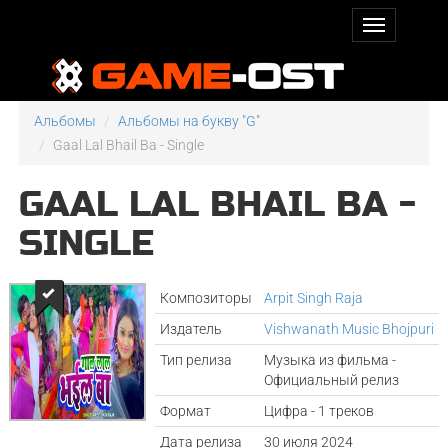
Альбомы
Альбомы на букву "G"
Gaal Lal Bhail Ba - Single
GAAL LAL BHAIL BA -
SINGLE
Композиторы
Arpit Singh Raja
Издатель
Vishwanath Music Bhojpuri
Тип релиза
Музыка из фильма -
Официальный релиз
Формат
Цифра - 1 треков
Дата релиза
30 июля 2024