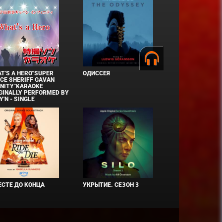
T'S A HERO"SUPER
ОДИССЕЯ
CE SHERIFF GAVAN
INITY"KARAOKE
GINALLY PERFORMED BY
Y'N - SINGLE
СТЕ ДО КОНЦА
УКРЫТИЕ. СЕЗОН 3