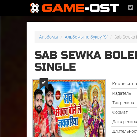
Альбомы
Альбомы на букву "S"
Sab Sewka Bo
SAB SEWKA BOLEL
SINGLE
Композито
Издатель
Тип релиза
Формат
Дата релиз
Длительнос