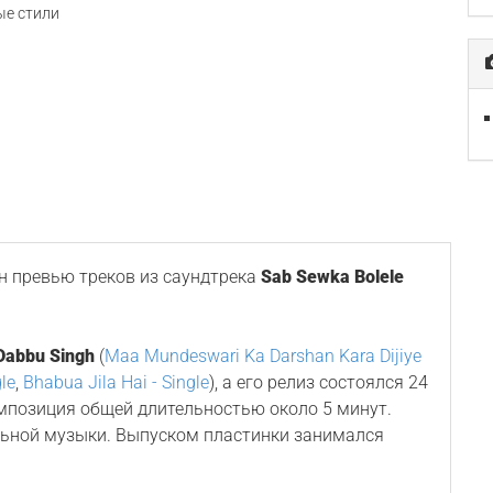
е стили
 превью треков из саундтрека
Sab Sewka Bolele
Dabbu Singh
(
Maa Mundeswari Ka Darshan Kara Dijiye
le
,
Bhabua Jila Hai - Single
), а его релиз состоялся 24
омпозиция общей длительностью около 5 минут.
льной музыки. Выпуском пластинки занимался