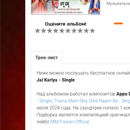
Музыкальны
—
Оцените альбом!
Трек-лист
Ниже можно послушать бесплатное онлайн
Jai Kariya - Single
.
Над альбомом работал композитор
Appu 
- Single
,
Thana Mein Dha Dihe Naam Re - Sing
июля 2024 года. На саундтрек попало 1 к
Подборка является компиляцией оригина
лейбл
MM Pawan Official
.