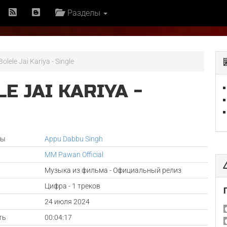
Разделы
lele Jai Kariya - Single
E JAI KARIYA -
ры
Appu Dabbu Singh
MM Pawan Official
Музыка из фильма - Официальный релиз
Цифра - 1 треков
а
24 июля 2024
ть
00:04:17