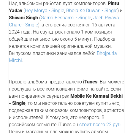
Над альбомом работал дуэт композиторов:
Pintu
Yadav
(
Hey Morya - Single
,
Bhola Ke Duwari - Single
) и
Shivani Singh
(
Garmi Besharmi - Single
,
Jaeb Piyava
Ghare - Single
), а его релиз состоялся 16 августа
2024 года. На саундтрек попало 1 композиция
общей длительностью около 5 минут. Подборка
является компиляцией оригинальной музыки.
Выпуском пластинки занимался лейбл
Bhojpuria
Mirchi
.
Превью альбома предоставлено
iTunes
. Вы можете
прослушать все композиции прямо на сайте. Если
вам понравился саундтрек
Mobile Ke Kamaal Dekhi
- Single
, то мы настоятельно советуем купить его,
поддержав таким образом композиторов, артистов
и исполнителей. К тому же, это недорого. В
российском сегменте iTunes он
стоит всего 22 руб.
Цены и магазины, где можно купить альбом,