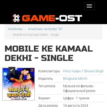
Альбомы
Альбомы на букву "M"
Mobile Ke Kamaal Dekhi - Single
MOBILE KE KAMAAL
DEKHI - SINGLE
Композиторы
Pintu Yadav
/
Shivani Singh
Издатель
Bhojpuria Mirchi
Тип релиза
Музыка из фильма -
Официальный релиз
Формат
Цифра - 1 треков
Дата релиза
16 августа 2024