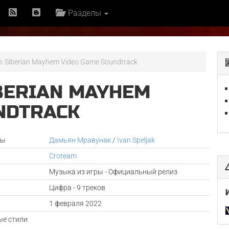
Разделы
m: Siberian Mayhem Video Game Soundtrack
IBERIAN MAYHEM
NDTRACK
ры
Дамьян Мравунак
/
Ivan Speljak
Croteam
Музыка из игры - Официальный релиз
Цифра - 9 треков
а
1 февраля 2022
е стили