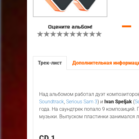
—
Оцените альбом!
Трек-лист
Дополнительная информац
Над альбомом работал дуэт композиторо
Soundtrack
,
Serious Sam 3
) и
Ivan Speljak
(
S
года. На саундтрек попало 9 композиций.
музыки. Выпуском пластинки занимался 
CD 1