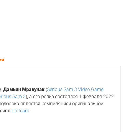
ия
в:
Дамьян Мравунак
(
Serious Sam 3 Video Game
erious Sam 3
), а его релиз состоялся 1 февраля 2022
 Подборка является компиляцией оригинальной
лейбл
Croteam
.