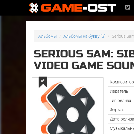
Альбомы
Альбомы на букву "S"
Serious Sa
SERIOUS SAM: S
VIDEO GAME SOU
Композито
Издатель
Тип релиза
Формат
Дата релиз
Музыкальны