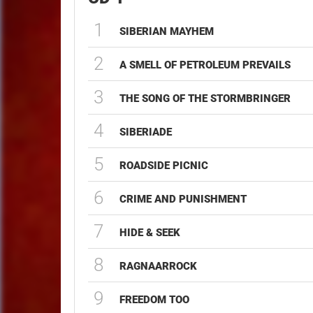
1
SIBERIAN MAYHEM
2
A SMELL OF PETROLEUM PREVAILS
3
THE SONG OF THE STORMBRINGER
4
SIBERIADE
5
ROADSIDE PICNIC
6
CRIME AND PUNISHMENT
7
HIDE & SEEK
8
RAGNAARROCK
9
FREEDOM TOO