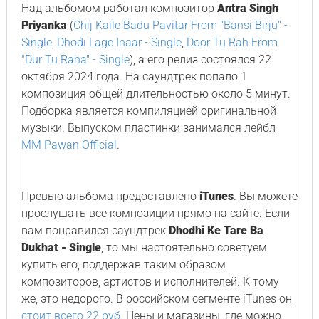
Над альбомом работал композитор
Antra Singh
Priyanka
(
Chij Kaile Badu Pavitar From "Bansi Birju" -
Single
,
Dhodi Lage Inaar - Single
,
Door Tu Rah From
"Dur Tu Raha" - Single
), а его релиз состоялся 22
октября 2024 года. На саундтрек попало 1
композиция общей длительностью около 5 минут.
Подборка является компиляцией оригинальной
музыки. Выпуском пластинки занимался лейбл
MM Pawan Official
.
Превью альбома предоставлено
iTunes
. Вы можете
прослушать все композиции прямо на сайте. Если
вам понравился саундтрек
Dhodhi Ke Tare Ba
Dukhat - Single
, то мы настоятельно советуем
купить его, поддержав таким образом
композиторов, артистов и исполнителей. К тому
же, это недорого. В российском сегменте iTunes он
стоит всего 22 руб.
Цены и магазины, где можно