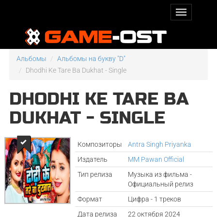
Альбомы
Альбомы на букву "D"
Dhodhi Ke Tare Ba Dukhat - Single
DHODHI KE TARE BA
DUKHAT - SINGLE
Композиторы
Antra Singh Priyanka
Издатель
MM Pawan Official
Тип релиза
Музыка из фильма -
Официальный релиз
Формат
Цифра - 1 треков
Дата релиза
22 октября 2024