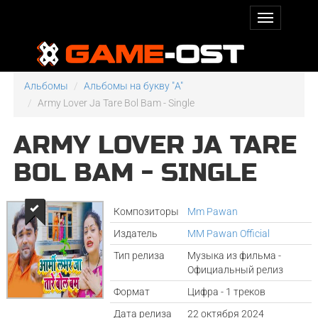
Альбомы
Альбомы на букву "A"
Army Lover Ja Tare Bol Bam - Single
ARMY LOVER JA TARE
BOL BAM - SINGLE
Композиторы
Mm Pawan
Издатель
MM Pawan Official
Тип релиза
Музыка из фильма -
Официальный релиз
Формат
Цифра - 1 треков
Дата релиза
22 октября 2024