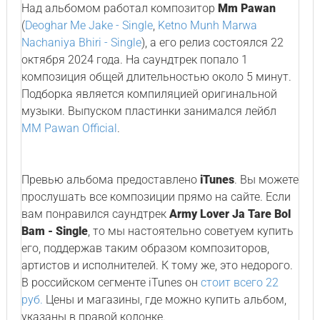
Над альбомом работал композитор
Mm Pawan
(
Deoghar Me Jake - Single
,
Ketno Munh Marwa
Nachaniya Bhiri - Single
), а его релиз состоялся 22
октября 2024 года. На саундтрек попало 1
композиция общей длительностью около 5 минут.
Подборка является компиляцией оригинальной
музыки. Выпуском пластинки занимался лейбл
MM Pawan Official
.
Превью альбома предоставлено
iTunes
. Вы можете
прослушать все композиции прямо на сайте. Если
вам понравился саундтрек
Army Lover Ja Tare Bol
Bam - Single
, то мы настоятельно советуем купить
его, поддержав таким образом композиторов,
артистов и исполнителей. К тому же, это недорого.
В российском сегменте iTunes он
стоит всего 22
руб.
Цены и магазины, где можно купить альбом,
указаны в правой колонке.