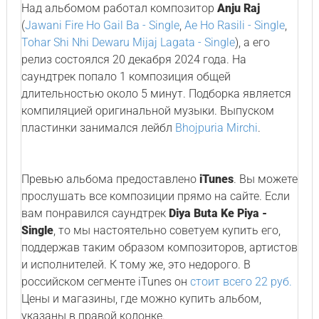
Над альбомом работал композитор
Anju Raj
(
Jawani Fire Ho Gail Ba - Single
,
Ae Ho Rasili - Single
,
Tohar Shi Nhi Dewaru Mijaj Lagata - Single
), а его
релиз состоялся 20 декабря 2024 года. На
саундтрек попало 1 композиция общей
длительностью около 5 минут. Подборка является
компиляцией оригинальной музыки. Выпуском
пластинки занимался лейбл
Bhojpuria Mirchi
.
Превью альбома предоставлено
iTunes
. Вы можете
прослушать все композиции прямо на сайте. Если
вам понравился саундтрек
Diya Buta Ke Piya -
Single
, то мы настоятельно советуем купить его,
поддержав таким образом композиторов, артистов
и исполнителей. К тому же, это недорого. В
российском сегменте iTunes он
стоит всего 22 руб.
Цены и магазины, где можно купить альбом,
указаны в правой колонке.