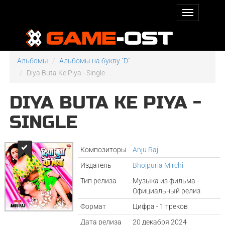
Альбомы
Альбомы на букву "D"
Diya Buta Ke Piya - Single
DIYA BUTA KE PIYA -
SINGLE
Композиторы
Anju Raj
Издатель
Bhojpuria Mirchi
Тип релиза
Музыка из фильма -
Официальный релиз
Формат
Цифра - 1 треков
Дата релиза
20 декабря 2024