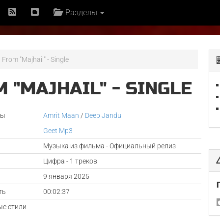
Разделы
From "Majhail" - Single
 "MAJHAIL" - SINGLE
ры
Amrit Maan
/
Deep Jandu
Geet Mp3
Музыка из фильма - Официальный релиз
Цифра - 1 треков
а
9 января 2025
ть
00:02:37
е стили