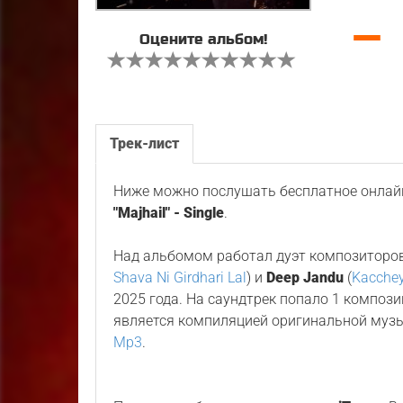
—
Оцените альбом!
Трек-лист
Ниже можно послушать бесплатное онлайн
"Majhail" - Single
.
Над альбомом работал дуэт композиторо
Shava Ni Girdhari Lal
) и
Deep Jandu
(
Kacche
2025 года. На саундтрек попало 1 композ
является компиляцией оригинальной муз
Mp3
.