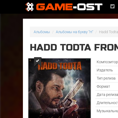
Альбомы
Альбомы на букву "H"
Hadd Todta 
HADD TODTA FROM
Композито
Издатель
Тип релиза
Формат
Дата релиз
Длительнос
Музыкальны