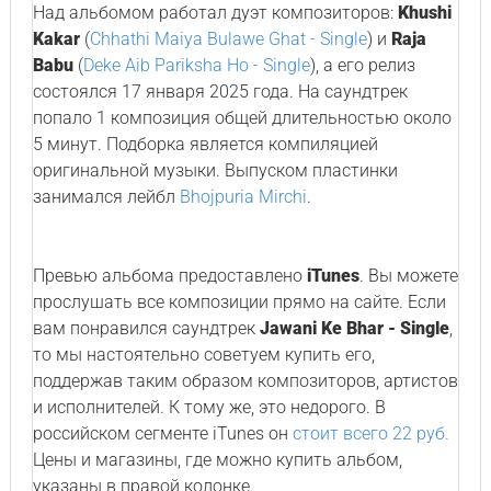
Над альбомом работал дуэт композиторов:
Khushi
Kakar
(
Chhathi Maiya Bulawe Ghat - Single
) и
Raja
Babu
(
Deke Aib Pariksha Ho - Single
), а его релиз
состоялся 17 января 2025 года. На саундтрек
попало 1 композиция общей длительностью около
5 минут. Подборка является компиляцией
оригинальной музыки. Выпуском пластинки
занимался лейбл
Bhojpuria Mirchi
.
Превью альбома предоставлено
iTunes
. Вы можете
прослушать все композиции прямо на сайте. Если
вам понравился саундтрек
Jawani Ke Bhar - Single
,
то мы настоятельно советуем купить его,
поддержав таким образом композиторов, артистов
и исполнителей. К тому же, это недорого. В
российском сегменте iTunes он
стоит всего 22 руб.
Цены и магазины, где можно купить альбом,
указаны в правой колонке.