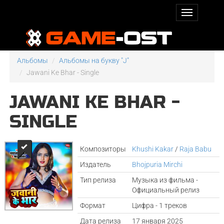
Альбомы
Альбомы на букву "J"
Jawani Ke Bhar - Single
JAWANI KE BHAR -
SINGLE
Композиторы
Khushi Kakar
/
Raja Babu
Издатель
Bhojpuria Mirchi
Тип релиза
Музыка из фильма -
Официальный релиз
Формат
Цифра - 1 треков
Дата релиза
17 января 2025