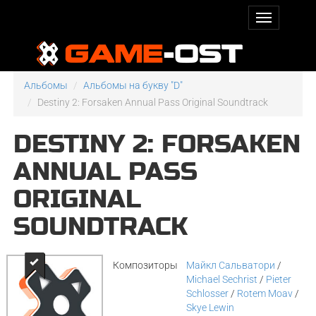
Альбомы
Альбомы на букву "D"
Destiny 2: Forsaken Annual Pass Original Soundtrack
DESTINY 2: FORSAKEN
ANNUAL PASS
ORIGINAL
SOUNDTRACK
Композиторы
Майкл Сальватори
/
Michael Sechrist
/
Pieter
Schlosser
/
Rotem Moav
/
Skye Lewin