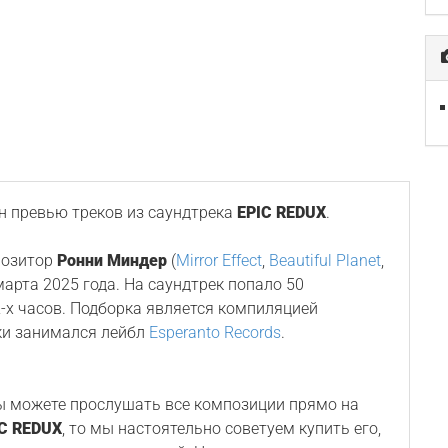
 превью треков из саундтрека
EPIC REDUX
.
позитор
Ронни Миндер
(
Mirror Effect
,
Beautiful Planet
,
 марта 2025 года. На саундтрек попало 50
-х часов. Подборка является компиляцией
ки занимался лейбл
Esperanto Records
.
Вы можете прослушать все композиции прямо на
C REDUX
, то мы настоятельно советуем купить его,