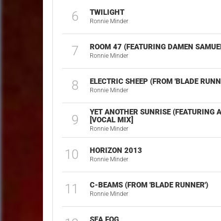
TWILIGHT
6
Ronnie Minder
ROOM 47 (FEATURING DAMEN SAMUE
7
Ronnie Minder
ELECTRIC SHEEP (FROM 'BLADE RUNN
8
Ronnie Minder
YET ANOTHER SUNRISE (FEATURING 
9
[VOCAL MIX]
Ronnie Minder
HORIZON 2013
10
Ronnie Minder
C-BEAMS (FROM 'BLADE RUNNER')
11
Ronnie Minder
SEA FOG