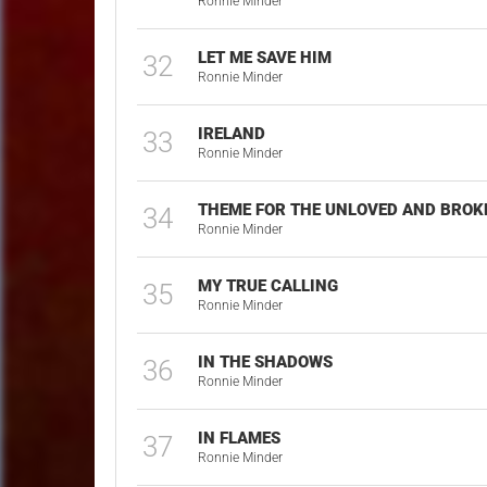
Ronnie Minder
LET ME SAVE HIM
32
Ronnie Minder
IRELAND
33
Ronnie Minder
THEME FOR THE UNLOVED AND BRO
34
Ronnie Minder
MY TRUE CALLING
35
Ronnie Minder
IN THE SHADOWS
36
Ronnie Minder
IN FLAMES
37
Ronnie Minder