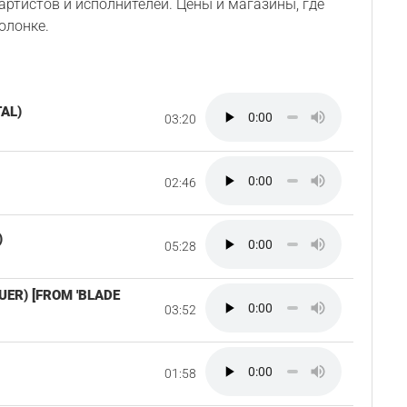
ртистов и исполнителей. Цены и магазины, где
олонке.
AL)
03:20
02:46
)
05:28
UER) [FROM 'BLADE
03:52
01:58