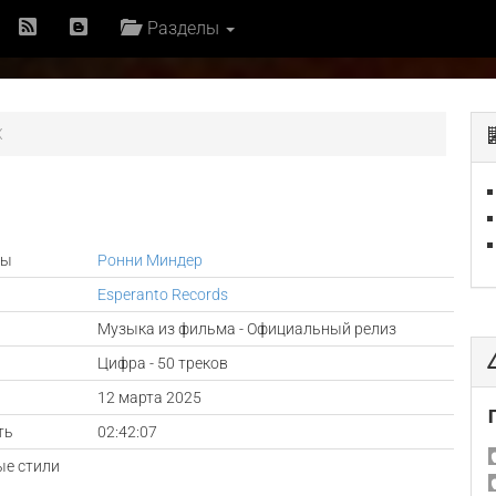
Разделы
X
ры
Ронни Миндер
Esperanto Records
Музыка из фильма - Официальный релиз
Цифра - 50 треков
а
12 марта 2025
ть
02:42:07
е стили