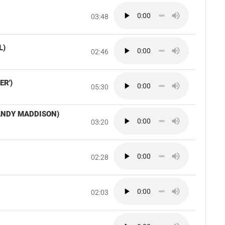
03:48
L)
02:46
ER')
05:30
ANDY MADDISON)
03:20
02:28
02:03