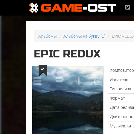
Альбомы
Альбомы на букву "E"
EPIC REDU
EPIC REDUX
Композито
Издатель
Тип релиза
Формат
Дата релиз
Длительнос
Музыкальны