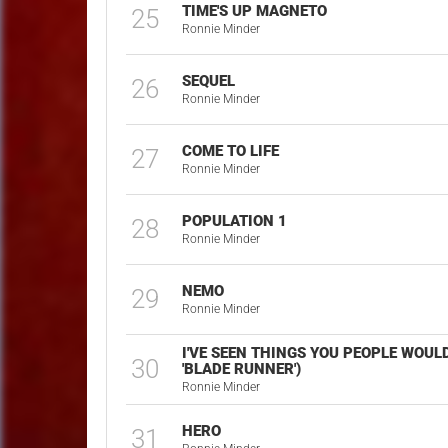
TIME'S UP MAGNETO
25
Ronnie Minder
SEQUEL
26
Ronnie Minder
COME TO LIFE
27
Ronnie Minder
POPULATION 1
28
Ronnie Minder
NEMO
29
Ronnie Minder
I'VE SEEN THINGS YOU PEOPLE WOUL
30
'BLADE RUNNER')
Ronnie Minder
HERO
31