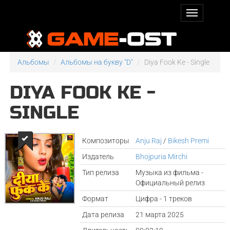
Альбомы
Альбомы на букву "D"
Diya Fook Ke - Single
DIYA FOOK KE -
SINGLE
Композиторы
Anju Raj
/
Bikesh Premi
Издатель
Bhojpuria Mirchi
Тип релиза
Музыка из фильма -
Официальный релиз
Формат
Цифра - 1 треков
Дата релиза
21 марта 2025