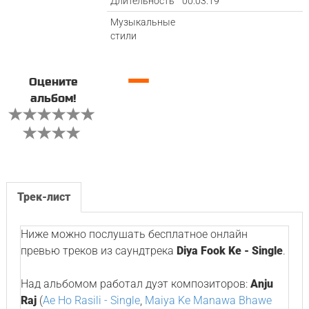
Длительность
00:03:19
Музыкальные
стили
—
Оцените
альбом!
Трек-лист
Ниже можно послушать бесплатное онлайн
превью треков из саундтрека
Diya Fook Ke - Single
.
Над альбомом работал дуэт композиторов:
Anju
Raj
(
Ae Ho Rasili - Single
,
Maiya Ke Manawa Bhawe