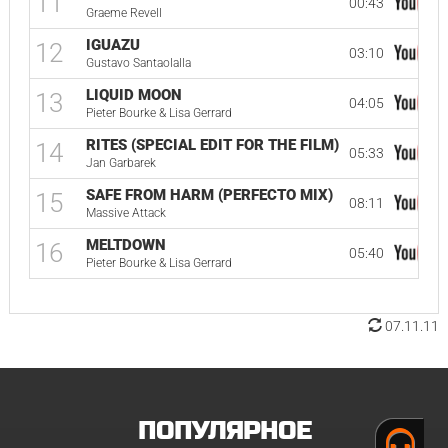
11
00:43
Graeme Revell
IGUAZU
12
03:10
Gustavo Santaolalla
LIQUID MOON
13
04:05
Pieter Bourke & Lisa Gerrard
RITES (SPECIAL EDIT FOR THE FILM)
14
05:33
Jan Garbarek
SAFE FROM HARM (PERFECTO MIX)
15
08:11
Massive Attack
MELTDOWN
16
05:40
Pieter Bourke & Lisa Gerrard
07.11.11
ПОПУЛЯРНОЕ