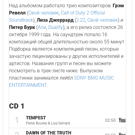
Над альбомом работало трио композиторов:
Грэм
Рeвелл
(
Свой человек
,
Call of Duty 2 Official
Soundtrack
),
Лиза Джеррард
(
2:22
,
Свой человек
) и
Питер Бурк
(
Али
,
Duality
), а его релиз состоялся 26
октября 1999 года. На саундтрек попало 16
композиций общей длительностью около 55 минут.
Подборка является компиляцией песен, которые
зачастую лицензированы у других исполнителей и
артистов. Названия групп и песен вы можете
посмотреть в трек-листе ниже. Выпуском
пластинки занимался лейбл
SONY BMG MUSIC
ENTERTAINMENT
.
CD 1
TEMPEST
1
02:50
Pieter Bourke & Lisa Gerrard
DAWN OF THE TRUTH