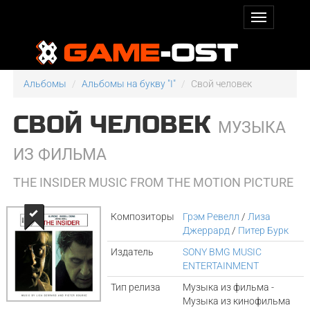
Альбомы
Альбомы на букву "I"
Свой человек
СВОЙ ЧЕЛОВЕК
МУЗЫКА
ИЗ ФИЛЬМА
THE INSIDER MUSIC FROM THE MOTION PICTURE
Композиторы
Грэм Рeвелл
/
Лиза
Джеррард
/
Питер Бурк
Издатель
SONY BMG MUSIC
ENTERTAINMENT
Тип релиза
Музыка из фильма -
Музыка из кинофильма