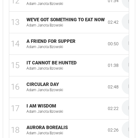
12
01:34
Adam Janota Bzowski
WE'VE GOT SOMETHING TO EAT NOW
13
02:42
Adam Janota Bzowski
A FRIEND FOR SUPPER
14
00:50
Adam Janota Bzowski
IT CANNOT BE HUNTED
15
01:38
Adam Janota Bzowski
CIRCULAR DAY
16
02:48
Adam Janota Bzowski
I AM WISDOM
17
02:22
Adam Janota Bzowski
AURORA BOREALIS
18
02:26
Adam Janota Bzowski