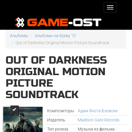
Альбомы
Альбомы на букву "O"
Out of Darkness Original Motion Picture Soundtrack
OUT OF DARKNESS
ORIGINAL MOTION
PICTURE
SOUNDTRACK
Композиторы
Адам Янота Бзовски
Издатель
Madison Gate Records
Тип релиза
Музыка из фильма -