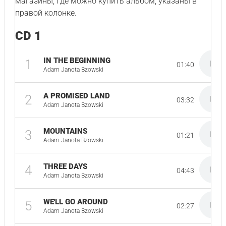
магазины, где можно купить альбом, указаны в
правой колонке.
CD 1
IN THE BEGINNING
1
01:40
Adam Janota Bzowski
A PROMISED LAND
2
03:32
Adam Janota Bzowski
MOUNTAINS
3
01:21
Adam Janota Bzowski
THREE DAYS
4
04:43
Adam Janota Bzowski
WE'LL GO AROUND
5
02:27
Adam Janota Bzowski