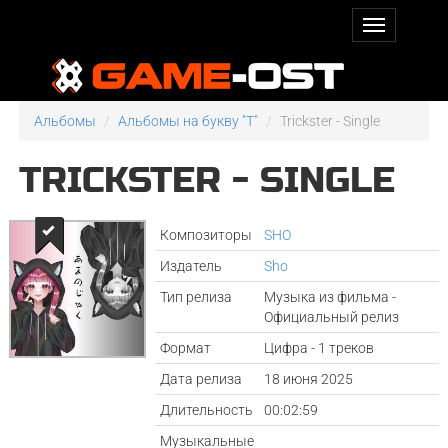
Альбомы
Альбомы на букву "T"
Trickster - Single
TRICKSTER - SINGLE
Композиторы
SHO
Издатель
Sho
Тип релиза
Музыка из фильма -
Официальный релиз
Формат
Цифра - 1 треков
Дата релиза
18 июня 2025
Длительность
00:02:59
Музыкальные