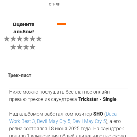
стили
—
Оцените
альбом!
Трек-лист
Ниже можно послушать бесплатное онлайн
превью треков из саундтрека
Trickster - Single
.
Над альбомом работал композитор
SHO
(
Duca
Work Best 3
,
Devil May Cry 5
,
Devil May Cry 5
), а его
релиз состоялся 18 июня 2025 года. На саундтрек
попало 1 композиция общей длительностью около