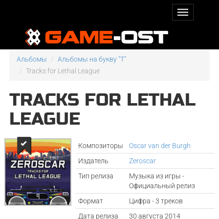
Альбомы
Альбомы на букву "T"
Tracks for Lethal League
TRACKS FOR LETHAL
LEAGUE
Композиторы
Oscar van der Burgh
Издатель
Zeroscar
Тип релиза
Музыка из игры -
Официальный релиз
Формат
Цифра - 3 треков
Дата релиза
30 августа 2014