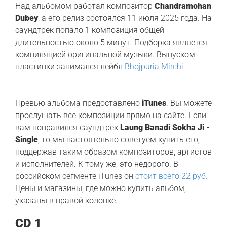
Над альбомом работал композитор
Chandramohan
Dubey
, а его релиз состоялся 11 июля 2025 года. На
саундтрек попало 1 композиция общей
длительностью около 5 минут. Подборка является
компиляцией оригинальной музыки. Выпуском
пластинки занимался лейбл
Bhojpuria Mirchi
.
Превью альбома предоставлено
iTunes
. Вы можете
прослушать все композиции прямо на сайте. Если
вам понравился саундтрек
Laung Banadi Sokha Ji -
Single
, то мы настоятельно советуем купить его,
поддержав таким образом композиторов, артистов
и исполнителей. К тому же, это недорого. В
российском сегменте iTunes он
стоит всего 22 руб.
Цены и магазины, где можно купить альбом,
указаны в правой колонке.
CD 1