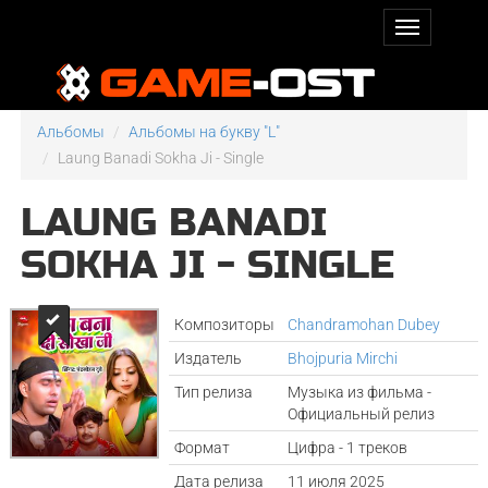
Альбомы
Альбомы на букву "L"
Laung Banadi Sokha Ji - Single
LAUNG BANADI
SOKHA JI - SINGLE
Композиторы
Chandramohan Dubey
Издатель
Bhojpuria Mirchi
Тип релиза
Музыка из фильма -
Официальный релиз
Формат
Цифра - 1 треков
Дата релиза
11 июля 2025