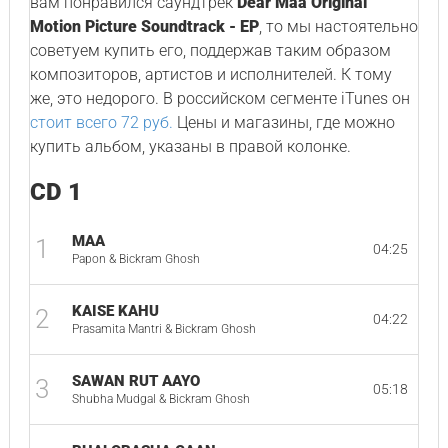
вам понравился саундтрек
Dear Maa Original
Motion Picture Soundtrack - EP
, то мы настоятельно
советуем купить его, поддержав таким образом
композиторов, артистов и исполнителей. К тому
же, это недорого. В российском сегменте iTunes он
стоит всего 72 руб.
Цены и магазины, где можно
купить альбом, указаны в правой колонке.
CD 1
MAA
1
04:25
Papon & Bickram Ghosh
KAISE KAHU
2
04:22
Prasamita Mantri & Bickram Ghosh
SAWAN RUT AAYO
3
05:18
Shubha Mudgal & Bickram Ghosh