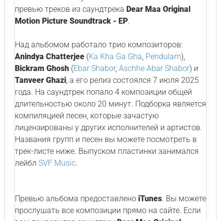
превью треков из саундтрека
Dear Maa Original
Motion Picture Soundtrack - EP
.
Над альбомом работало трио композиторов:
Anindya Chatterjee
(
Ka Kha Ga Gha
,
Pendulam
),
Bickram Ghosh
(
Ebar Shabor
,
Aschhe Abar Shabor
) и
Tanveer Ghazi
, а его релиз состоялся 7 июля 2025
года. На саундтрек попало 4 композиции общей
длительностью около 20 минут. Подборка является
компиляцией песен, которые зачастую
лицензированы у других исполнителей и артистов.
Названия групп и песен вы можете посмотреть в
трек-листе ниже. Выпуском пластинки занимался
лейбл
SVF Music
.
Превью альбома предоставлено
iTunes
. Вы можете
прослушать все композиции прямо на сайте. Если