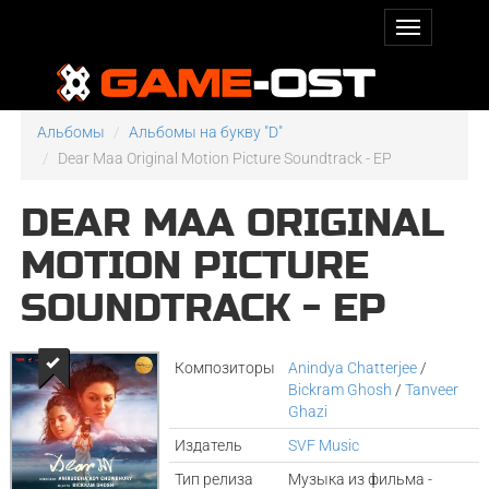
Альбомы
Альбомы на букву "D"
Dear Maa Original Motion Picture Soundtrack - EP
DEAR MAA ORIGINAL
MOTION PICTURE
SOUNDTRACK - EP
Композиторы
Anindya Chatterjee
/
Bickram Ghosh
/
Tanveer
Ghazi
Издатель
SVF Music
Тип релиза
Музыка из фильма -