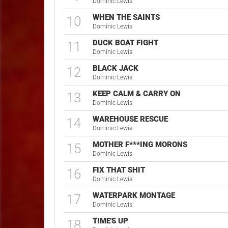
Dominic Lewis
WHEN THE SAINTS
10
Dominic Lewis
DUCK BOAT FIGHT
11
Dominic Lewis
BLACK JACK
12
Dominic Lewis
KEEP CALM & CARRY ON
13
Dominic Lewis
WAREHOUSE RESCUE
14
Dominic Lewis
MOTHER F***ING MORONS
15
Dominic Lewis
FIX THAT SHIT
16
Dominic Lewis
WATERPARK MONTAGE
17
Dominic Lewis
TIME'S UP
18