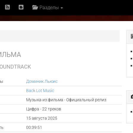
Разделы
ИЛЬМА
 SOUNDTRACK
ры
Доминик Льюис
Back Lot Music
Музыка из фильма - Официальный релиз
Цифра - 22 треков
а
15 августа 2025
ть
00:39:51