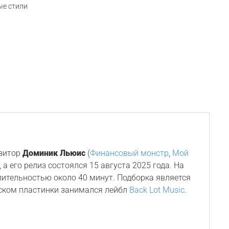
е стили
озитор
Доминик Льюис
(
Финансовый монстр
,
Мой
), а его релиз состоялся 15 августа 2025 года. На
лительностью около 40 минут. Подборка является
ском пластинки занимался лейбл
Back Lot Music
.