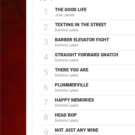
THE GOOD LIFE
1
José James
TEXTING IN THE STREET
2
Dominic Lewis
BARBER ELEVATOR FIGHT
3
Dominic Lewis
STRAIGHT FORWARD SNATCH
4
Dominic Lewis
THERE YOU ARE
5
Dominic Lewis
PLUMMERVILLE
6
Dominic Lewis
HAPPY MEMORIES
7
Dominic Lewis
HEAD BOP
8
Dominic Lewis
NOT JUST ANY WINE
9