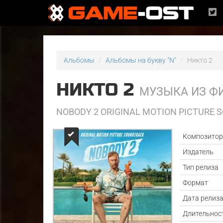
Альбомы
Альбомы на букву "N"
Никто 2
НИКТО 2
МУЗЫКА ИЗ Ф
NOBODY 2 ORIGINAL MOTION PICTURE
Композито
Издатель
Тип релиза
Формат
Дата релиз
Длительнос