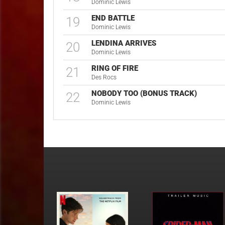
Dominic Lewis
END BATTLE
19
Dominic Lewis
LENDINA ARRIVES
20
Dominic Lewis
RING OF FIRE
21
Des Rocs
NOBODY TOO (BONUS TRACK)
22
Dominic Lewis