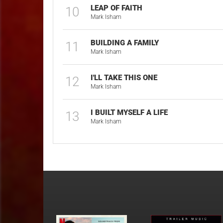
LEAP OF FAITH
10
Mark Isham
BUILDING A FAMILY
11
Mark Isham
I'LL TAKE THIS ONE
12
Mark Isham
I BUILT MYSELF A LIFE
13
Mark Isham