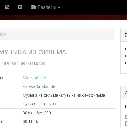
Разделы
 дом
МУЗЫКА ИЗ ФИЛЬМА
ICTURE SOUNDTRACK
ры
Марк Айшем
Varese Sarabande
Музыка из фильма - Музыка из кинофильма
Цифра - 13 треков
а
30 октября 2001
ть
00:41:45