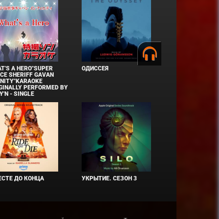
T'S A HERO"SUPER
ОДИССЕЯ
CE SHERIFF GAVAN
INITY"KARAOKE
GINALLY PERFORMED BY
Y'N - SINGLE
СТЕ ДО КОНЦА
УКРЫТИЕ. СЕЗОН 3