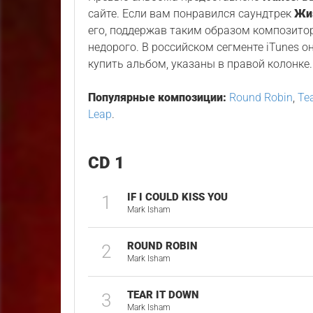
сайте. Если вам понравился саундтрек
Жи
его, поддержав таким образом композиторо
недорого. В российском сегменте iTunes о
купить альбом, указаны в правой колонке.
Популярные композиции:
Round Robin
,
Te
Leap
.
CD 1
IF I COULD KISS YOU
1
Mark Isham
ROUND ROBIN
2
Mark Isham
TEAR IT DOWN
3
Mark Isham