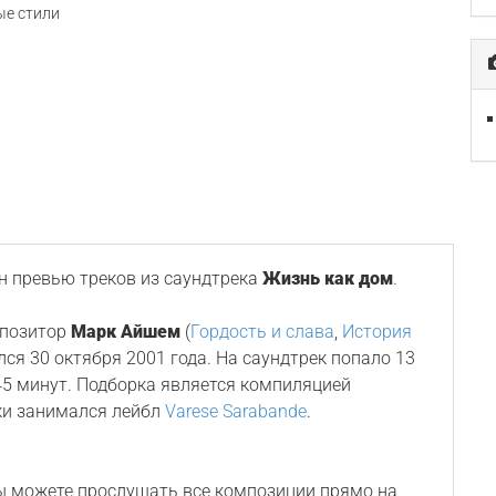
е стили
 превью треков из саундтрека
Жизнь как дом
.
мпозитор
Марк Айшем
(
Гордость и слава
,
История
ялся 30 октября 2001 года. На саундтрек попало 13
5 минут. Подборка является компиляцией
ки занимался лейбл
Varese Sarabande
.
Вы можете прослушать все композиции прямо на