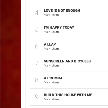
LOVE IS NOT ENOUGH
4
Mark Isham
I'M HAPPY TODAY
5
Mark Isham
A LEAP
6
Mark Isham
SUNSCREEN AND BICYCLES
7
Mark Isham
A PROMISE
8
Mark Isham
BUILD THIS HOUSE WITH ME
9
Mark Isham