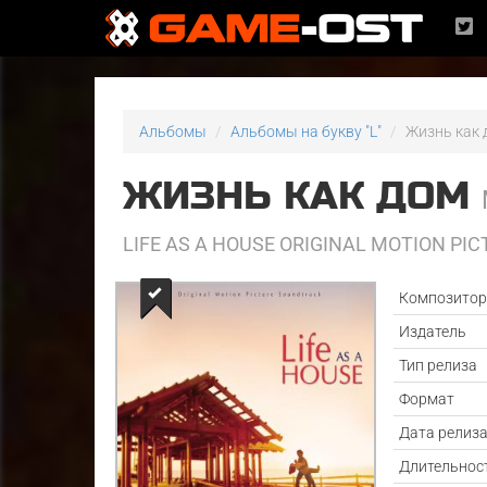
Альбомы
Альбомы на букву "L"
Жизнь как
ЖИЗНЬ КАК ДОМ
LIFE AS A HOUSE ORIGINAL MOTION P
Композито
Издатель
Тип релиза
Формат
Дата релиз
Длительнос