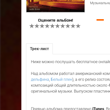
Музыкальны
—
Оцените альбом!
Трек-лист
Ниже можно послушать бесплатное онлайн
Над альбомом работал американский ко
дельфина
,
Белый плен
), а его релиз состо
композиций общей длительностью около 4
оригинальной музыки. Выпуском пластин
Превью альбома предоставлено
iTunes
. 