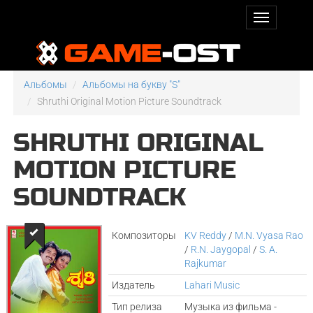
Альбомы
Альбомы на букву "S"
Shruthi Original Motion Picture Soundtrack
SHRUTHI ORIGINAL
MOTION PICTURE
SOUNDTRACK
Композиторы
KV Reddy
/
M.N. Vyasa Rao
/
R.N. Jaygopal
/
S. A.
Rajkumar
Издатель
Lahari Music
Тип релиза
Музыка из фильма -