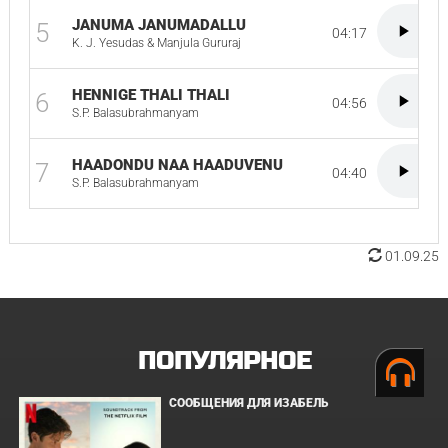
JANUMA JANUMADALLU
5
04:17
K. J. Yesudas & Manjula Gururaj
HENNIGE THALI THALI
6
04:56
S.P. Balasubrahmanyam
HAADONDU NAA HAADUVENU
7
04:40
S.P. Balasubrahmanyam
01.09.25
ПОПУЛЯРНОЕ
СООБЩЕНИЯ ДЛЯ ИЗАБЕЛЬ