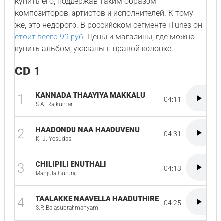
купить его, поддержав таким образом
композиторов, артистов и исполнителей. К тому
же, это недорого. В российском сегменте iTunes он
стоит всего 99 руб.
Цены и магазины, где можно
купить альбом, указаны в правой колонке.
CD 1
KANNADA THAAYIYA MAKKALU
1
04:11
S.A. Rajkumar
HAADONDU NAA HAADUVENU
2
04:31
K. J. Yesudas
CHILIPILI ENUTHALI
3
04:13
Manjula Gururaj
TAALAKKE NAAVELLA HAADUTHIRE
4
04:25
S.P. Balasubrahmanyam