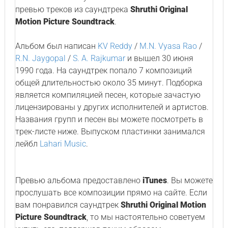
превью треков из саундтрека
Shruthi Original
Motion Picture Soundtrack
.
Альбом был написан
KV Reddy
/
M.N. Vyasa Rao
/
R.N. Jaygopal
/
S. A. Rajkumar
и вышел 30 июня
1990 года. На саундтрек попало 7 композиций
общей длительностью около 35 минут. Подборка
является компиляцией песен, которые зачастую
лицензированы у других исполнителей и артистов.
Названия групп и песен вы можете посмотреть в
трек-листе ниже. Выпуском пластинки занимался
лейбл
Lahari Music
.
Превью альбома предоставлено
iTunes
. Вы можете
прослушать все композиции прямо на сайте. Если
вам понравился саундтрек
Shruthi Original Motion
Picture Soundtrack
, то мы настоятельно советуем