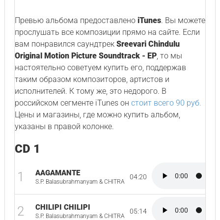
Превью альбома предоставлено
iTunes
. Вы можете
прослушать все композиции прямо на сайте. Если
вам понравился саундтрек
Sreevari Chindulu
Original Motion Picture Soundtrack - EP
, то мы
настоятельно советуем купить его, поддержав
таким образом композиторов, артистов и
исполнителей. К тому же, это недорого. В
российском сегменте iTunes он
стоит всего 90 руб.
Цены и магазины, где можно купить альбом,
указаны в правой колонке.
CD 1
AAGAMANTE
1
04:20
S.P. Balasubrahmanyam & CHITRA
CHILIPI CHILIPI
2
05:14
S.P. Balasubrahmanyam & CHITRA