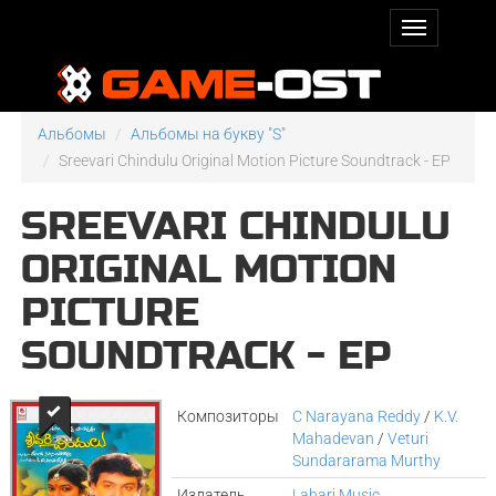
Альбомы
Альбомы на букву "S"
Sreevari Chindulu Original Motion Picture Soundtrack - EP
SREEVARI CHINDULU
ORIGINAL MOTION
PICTURE
SOUNDTRACK - EP
Композиторы
C Narayana Reddy
/
K.V.
Mahadevan
/
Veturi
Sundararama Murthy
Издатель
Lahari Music