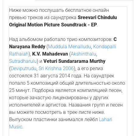
Ниже можно послушать бесплатное онлайн
превью треков из саундтрека
Sreevari Chindulu
Original Motion Picture Soundtrack - EP
.
Над альбомом работало трио композиторов:
C
Narayana Reddy
(
Muddula Menalludu
,
Kondapalli
Rathaiah
),
K.V. Mahadevan
(
Akshinthalu
,
Sutradharulu
) и
Veturi Sundararama Murthy
(
Deviputrudu
,
Sri Krishna 2006
), а его релиз
состоялся 31 августа 2014 года. На саундтрек
попало 5 композиций общей длительностью около
25 минут. Подборка является компиляцией песен,
которые зачастую лицензированы у других
исполнителей и артистов. Названия групп и песен
вы можете посмотреть в трек-листе ниже.
Выпуском пластинки занимался лейбл
Lahari
Music
.