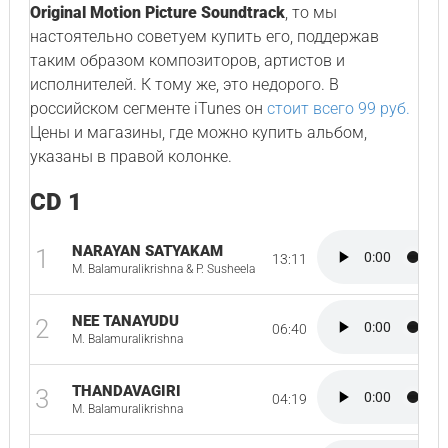
Original Motion Picture Soundtrack
, то мы
настоятельно советуем купить его, поддержав
таким образом композиторов, артистов и
исполнителей. К тому же, это недорого. В
российском сегменте iTunes он
стоит всего 99 руб.
Цены и магазины, где можно купить альбом,
указаны в правой колонке.
CD 1
NARAYAN SATYAKAM
1
13:11
M. Balamuralikrishna & P. Susheela
NEE TANAYUDU
2
06:40
M. Balamuralikrishna
THANDAVAGIRI
3
04:19
M. Balamuralikrishna