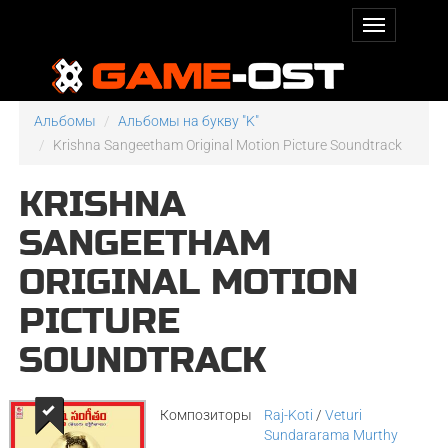
Альбомы
Альбомы на букву "K"
Krishna Sangeetham Original Motion Picture Soundtrack
KRISHNA
SANGEETHAM
ORIGINAL MOTION
PICTURE
SOUNDTRACK
Композиторы
Raj-Koti
/
Veturi
Sundararama Murthy