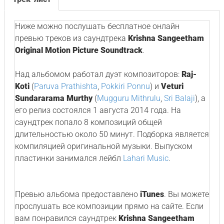
Ниже можно послушать бесплатное онлайн
превью треков из саундтрека
Krishna Sangeetham
Original Motion Picture Soundtrack
.
Над альбомом работал дуэт композиторов:
Raj-
Koti
(
Paruva Prathishta
,
Pokkiri Ponnu
) и
Veturi
Sundararama Murthy
(
Mugguru Mithrulu
,
Sri Balaji
), а
его релиз состоялся 1 августа 2014 года. На
саундтрек попало 8 композиций общей
длительностью около 50 минут. Подборка является
компиляцией оригинальной музыки. Выпуском
пластинки занимался лейбл
Lahari Music
.
Превью альбома предоставлено
iTunes
. Вы можете
прослушать все композиции прямо на сайте. Если
вам понравился саундтрек
Krishna Sangeetham