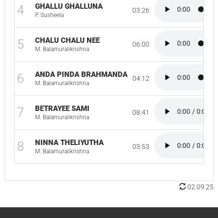
GHALLU GHALLUNA
4
03:26
P. Susheela
CHALU CHALU NEE
5
06:00
M. Balamuralikrishna
ANDA PINDA BRAHMANDA
6
04:12
M. Balamuralikrishna
BETRAYEE SAMI
7
08:41
M. Balamuralikrishna
NINNA THELIYUTHA
8
03:53
M. Balamuralikrishna
02.09.25