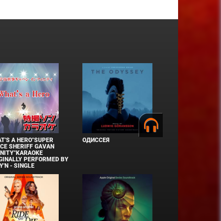
T'S A HERO"SUPER
ОДИССЕЯ
CE SHERIFF GAVAN
INITY"KARAOKE
GINALLY PERFORMED BY
Y'N - SINGLE