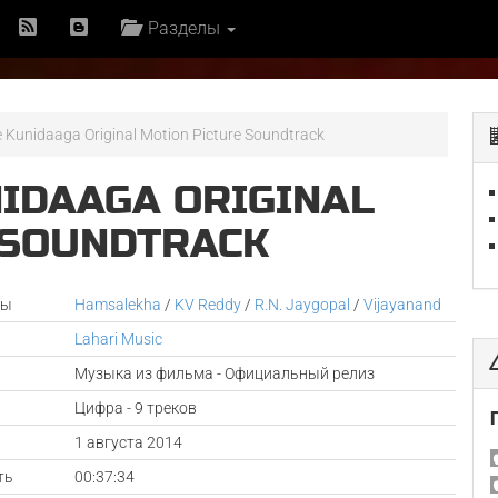
Разделы
 Kunidaaga Original Motion Picture Soundtrack
NIDAAGA ORIGINAL
 SOUNDTRACK
ры
Hamsalekha
/
KV Reddy
/
R.N. Jaygopal
/
Vijayanand
Lahari Music
Музыка из фильма - Официальный релиз
Цифра - 9 треков
а
1 августа 2014
ть
00:37:34