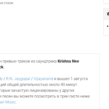
е стили
 превью треков из саундтрека
Krishna Nee
ck
.
dy
/
R.N. Jaygopal
/
Vijayanand
и вышел 1 августа
иций общей длительностью около 40 минут.
оторые зачастую лицензированы у других
и песен вы можете посмотреть в трек-листе ниже.
ari Music
.