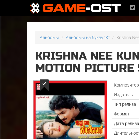
Альбомы
Альбомы на букву "K"
Krishna Nee
KRISHNA NEE KU
MOTION PICTURE
Композито
Издатель
Тип релиза
Формат
Дата релиз
Длительнос