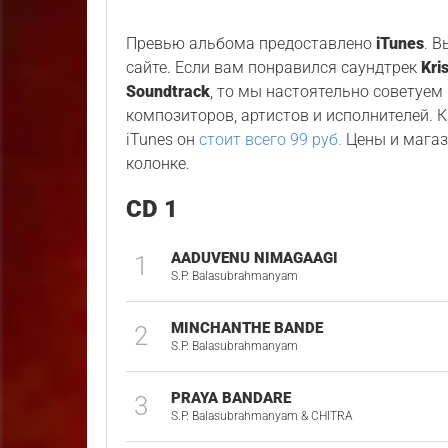
Превью альбома предоставлено
iTunes
. 
сайте. Если вам понравился саундтрек
Kri
Soundtrack
, то мы настоятельно советуем
композиторов, артистов и исполнителей. К
iTunes он
стоит всего 99 руб.
Цены и магаз
колонке.
CD 1
AADUVENU NIMAGAAGI
1
S.P. Balasubrahmanyam
MINCHANTHE BANDE
2
S.P. Balasubrahmanyam
PRAYA BANDARE
3
S.P. Balasubrahmanyam & CHITRA