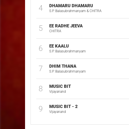
DHAMARU DHAMARU
4
S.P. Balasubrahmanyam & CHITRA
EE RADHE JEEVA
5
CHITRA
EE KAALU
6
S.P. Balasubrahmanyam
DHIM THANA
7
S.P. Balasubrahmanyam
MUSIC BIT
8
Vijayanand
MUSIC BIT - 2
9
Vijayanand