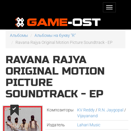
Альбомы
Альбомы на букву "R"
Ravana Rajya Original Motion Picture Soundtrack - EP
RAVANA RAJYA
ORIGINAL MOTION
PICTURE
SOUNDTRACK - EP
Композиторы
KV Reddy
/
R.N. Jaygopal
/
Vijayanand
Издатель
Lahari Music