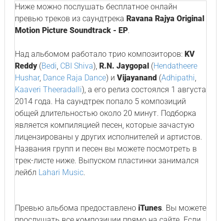
Ниже можно послушать бесплатное онлайн
превью треков из саундтрека
Ravana Rajya Original
Motion Picture Soundtrack - EP
.
Над альбомом работало трио композиторов:
KV
Reddy
(
Bedi
,
CBI Shiva
),
R.N. Jaygopal
(
Hendatheere
Hushar
,
Dance Raja Dance
) и
Vijayanand
(
Adhipathi
,
Kaaveri Theeradalli
), а его релиз состоялся 1 августа
2014 года. На саундтрек попало 5 композиций
общей длительностью около 20 минут. Подборка
является компиляцией песен, которые зачастую
лицензированы у других исполнителей и артистов.
Названия групп и песен вы можете посмотреть в
трек-листе ниже. Выпуском пластинки занимался
лейбл
Lahari Music
.
Превью альбома предоставлено
iTunes
. Вы можете
прослушать все композиции прямо на сайте. Если