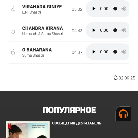
VIRAHADA GINIYE
4
05:02
L.N. Shastri
CHANDRA KIRANA
5
04:43
Hemanth & Suma Shastri
O BAHARANA
6
04:07
Suma Shastri
02.09.25
ПОПУЛЯРНОЕ
СООБЩЕНИЯ ДЛЯ ИЗАБЕЛЬ