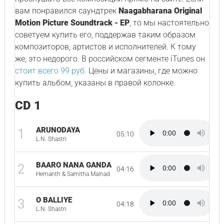
вам понравился саундтрек
Naagabharana Original
Motion Picture Soundtrack - EP
, то мы настоятельно
советуем купить его, поддержав таким образом
композиторов, артистов и исполнителей. К тому
же, это недорого. В российском сегменте iTunes он
стоит всего 99 руб.
Цены и магазины, где можно
купить альбом, указаны в правой колонке.
CD 1
ARUNODAYA
1
05:10
L.N. Shastri
BAARO NANA GANDA
2
04:16
Hemanth & Samitha Malnad
O BALLIYE
3
04:18
L.N. Shastri