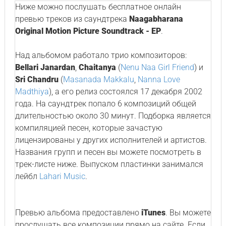
Ниже можно послушать бесплатное онлайн
превью треков из саундтрека
Naagabharana
Original Motion Picture Soundtrack - EP
.
Над альбомом работало трио композиторов:
Bellari Janardan
,
Chaitanya
(
Nenu Naa Girl Friend
) и
Sri Chandru
(
Masanada Makkalu
,
Nanna Love
Madthiya
), а его релиз состоялся 17 декабря 2002
года. На саундтрек попало 6 композиций общей
длительностью около 30 минут. Подборка является
компиляцией песен, которые зачастую
лицензированы у других исполнителей и артистов.
Названия групп и песен вы можете посмотреть в
трек-листе ниже. Выпуском пластинки занимался
лейбл
Lahari Music
.
Превью альбома предоставлено
iTunes
. Вы можете
прослушать все композиции прямо на сайте. Если