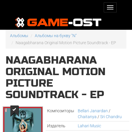
Альбомы
Альбомы на букву "N"
Naagabharana Original Motion Picture Soundtrack - EP
NAAGABHARANA
ORIGINAL MOTION
PICTURE
SOUNDTRACK - EP
Композиторы
Bellari Janardan
/
Chaitanya
/
Sri Chandru
Издатель
Lahari Music