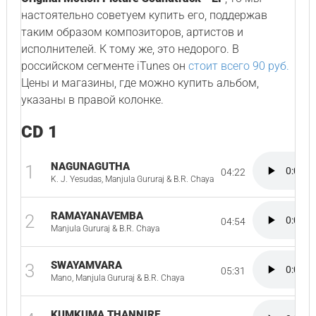
настоятельно советуем купить его, поддержав
таким образом композиторов, артистов и
исполнителей. К тому же, это недорого. В
российском сегменте iTunes он
стоит всего 90 руб.
Цены и магазины, где можно купить альбом,
указаны в правой колонке.
CD 1
NAGUNAGUTHA
1
04:22
K. J. Yesudas, Manjula Gururaj & B.R. Chaya
RAMAYANAVEMBA
2
04:54
Manjula Gururaj & B.R. Chaya
SWAYAMVARA
3
05:31
Mano, Manjula Gururaj & B.R. Chaya
KUMKUMA THANNIRE