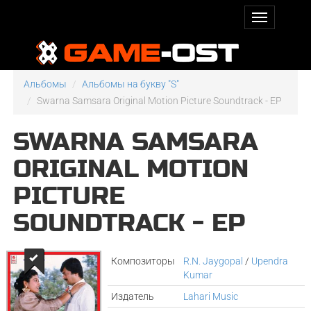
Альбомы
Альбомы на букву "S"
Swarna Samsara Original Motion Picture Soundtrack - EP
SWARNA SAMSARA
ORIGINAL MOTION
PICTURE
SOUNDTRACK - EP
Композиторы
R.N. Jaygopal
/
Upendra
Kumar
Издатель
Lahari Music