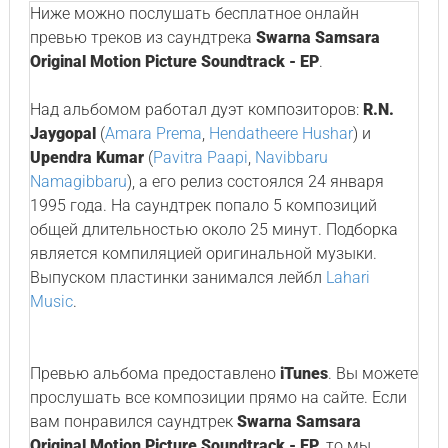
Ниже можно послушать бесплатное онлайн
превью треков из саундтрека
Swarna Samsara
Original Motion Picture Soundtrack - EP
.
Над альбомом работал дуэт композиторов:
R.N.
Jaygopal
(
Amara Prema
,
Hendatheere Hushar
) и
Upendra Kumar
(
Pavitra Paapi
,
Navibbaru
Namagibbaru
), а его релиз состоялся 24 января
1995 года. На саундтрек попало 5 композиций
общей длительностью около 25 минут. Подборка
является компиляцией оригинальной музыки.
Выпуском пластинки занимался лейбл
Lahari
Music
.
Превью альбома предоставлено
iTunes
. Вы можете
прослушать все композиции прямо на сайте. Если
вам понравился саундтрек
Swarna Samsara
Original Motion Picture Soundtrack - EP
, то мы