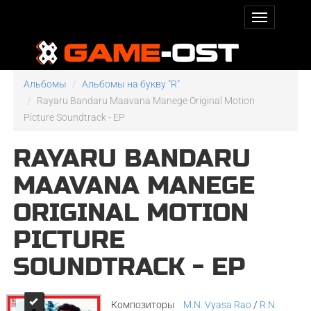
Альбомы
Альбомы на букву "R"
Rayaru Bandaru Maavana Manege Original Motion
Picture Soundtrack - EP
RAYARU BANDARU
MAAVANA MANEGE
ORIGINAL MOTION
PICTURE
SOUNDTRACK - EP
Композиторы
M.N. Vyasa Rao
/
R.N.