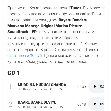
Превью альбома предоставлено
iTunes
. Вы можете
прослушать все композиции прямо на сайте. Если
вам понравился саундтрек
Rayaru Bandaru
Maavana Manege Original Motion Picture
Soundtrack - EP
, то мы настоятельно советуем
купить его, поддержав таким образом
композиторов, артистов и исполнителей. К тому
же, это недорого. В российском сегменте iTunes он
стоит всего 90 руб.
Цены и магазины, где можно
купить альбом, указаны в правой колонке.
CD 1
MUDDINA HUDUGI CHANDA
1
04:39
S.P. Balasubrahmanyam & CHITRA
BAARE BAARE DEVIYE
2
05:18
S.P. Balasubrahmanyam & CHITRA