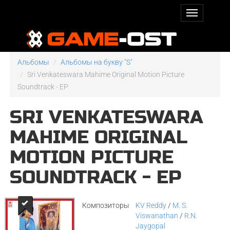
Альбомы
Альбомы на букву "S"
Sri Venkateswara Mahime Original Motion Picture
Soundtrack - EP
SRI VENKATESWARA
MAHIME ORIGINAL
MOTION PICTURE
SOUNDTRACK - EP
Композиторы
KV Reddy
/
M. S.
Viswanathan
/
R.N.
Jaygopal