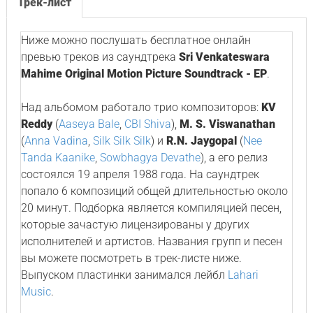
Трек-лист
Ниже можно послушать бесплатное онлайн
превью треков из саундтрека
Sri Venkateswara
Mahime Original Motion Picture Soundtrack - EP
.
Над альбомом работало трио композиторов:
KV
Reddy
(
Aaseya Bale
,
CBI Shiva
),
M. S. Viswanathan
(
Anna Vadina
,
Silk Silk Silk
) и
R.N. Jaygopal
(
Nee
Tanda Kaanike
,
Sowbhagya Devathe
), а его релиз
состоялся 19 апреля 1988 года. На саундтрек
попало 6 композиций общей длительностью около
20 минут. Подборка является компиляцией песен,
которые зачастую лицензированы у других
исполнителей и артистов. Названия групп и песен
вы можете посмотреть в трек-листе ниже.
Выпуском пластинки занимался лейбл
Lahari
Music
.