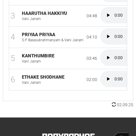
HAARUTHA HAKKIYU
3
04:48
Vani Jairam
PRIYAA PRIYAA
4
04:10
S.P. Balasubrahmanyam & Vani Jairam
KANTHUMBIRE
5
03:46
Vani Jairam
ETHAKE SHODHANE
6
02:00
Vani Jairam
02.09.25