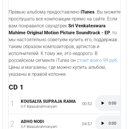
Превью альбома предоставлено
iTunes
. Вы можете
прослушать все композиции прямо на сайте. Если
вам понравился саундтрек
Sri Venkateswara
Mahime Original Motion Picture Soundtrack - EP
, то
мы настоятельно советуем купить его, поддержав
таким образом композиторов, артистов и
исполнителей. К тому же, это недорого. В
российском сегменте iTunes он
стоит всего 99 руб.
Цены и магазины, где можно купить альбом,
указаны в правой колонке.
CD 1
KOUSALYA SUPRAJA RAMA
1
00:52
S.P. Balasubrahmanyam
ADHO NODI
2
04:57
S.P. Balasubrahmanyam