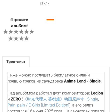
стили
—
Оцените
альбом!
Трек-лист
Ниже можно послушать бесплатное онлайн
превью треков из саундтрека
Anime Lend - Single
.
Над альбомом работал дуэт композиторов:
Legion
и
ZERO
(
《时光代理人 英都篇》动画原声带 - Single
,
Pain, pain / E-Girls [Limited Edition]
), а его релиз
состоялся 16 июня 2025 года. На саундтрек попало