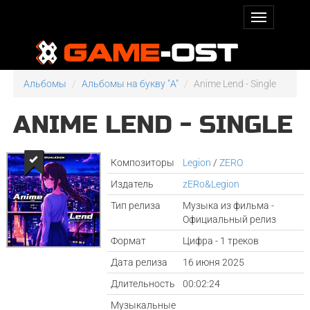
Альбомы
Альбомы на букву "A"
Anime Lend - Single
ANIME LEND - SINGLE
Композиторы
Legion
/
ZERO
Издатель
zERo&Legion
Тип релиза
Музыка из фильма -
Официальный релиз
Формат
Цифра - 1 треков
Дата релиза
16 июня 2025
Длительность
00:02:24
Музыкальные