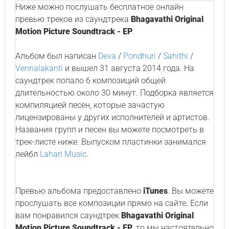
Ниже можно послушать бесплатное онлайн
превью треков из саундтрека
Bhagavathi Original
Motion Picture Soundtrack - EP
.
Альбом был написан
Deva
/
Pondhuri
/
Sahithi
/
Vennalakanti
и вышел 31 августа 2014 года. На
саундтрек попало 6 композиций общей
длительностью около 30 минут. Подборка является
компиляцией песен, которые зачастую
лицензированы у других исполнителей и артистов.
Названия групп и песен вы можете посмотреть в
трек-листе ниже. Выпуском пластинки занимался
лейбл
Lahari Music
.
Превью альбома предоставлено
iTunes
. Вы можете
прослушать все композиции прямо на сайте. Если
вам понравился саундтрек
Bhagavathi Original
Motion Picture Soundtrack - EP
, то мы настоятельно