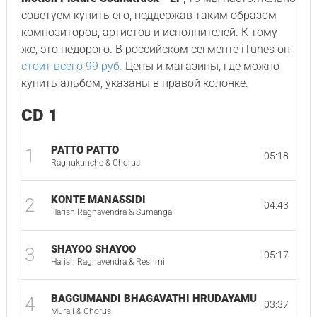
советуем купить его, поддержав таким образом
композиторов, артистов и исполнителей. К тому
же, это недорого. В российском сегменте iTunes он
стоит всего 99 руб.
Цены и магазины, где можно
купить альбом, указаны в правой колонке.
CD 1
PATTO PATTO
1
05:18
Raghukunche & Chorus
KONTE MANASSIDI
2
04:43
Harish Raghavendra & Sumangali
SHAYOO SHAYOO
3
05:17
Harish Raghavendra & Reshmi
BAGGUMANDI BHAGAVATHI HRUDAYAMU
4
03:37
Murali & Chorus