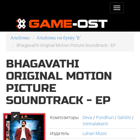
Альбомы
Альбомы на букву "B"
Bhagavathi Original Motion Picture Soundtrack - EP
BHAGAVATHI
ORIGINAL MOTION
PICTURE
SOUNDTRACK - EP
Композиторы
Deva
/
Pondhuri
/
Sahithi
/
Vennalakanti
Издатель
Lahari Music