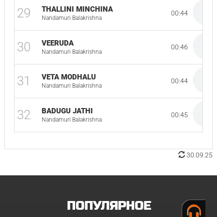
THALLINI MINCHINA
29
00:44
Nandamuri Balakrishna
VEERUDA
30
00:46
Nandamuri Balakrishna
VETA MODHALU
31
00:44
Nandamuri Balakrishna
BADUGU JATHI
32
00:45
Nandamuri Balakrishna
30.09.25
ПОПУЛЯРНОЕ