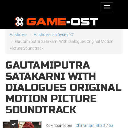
Альбомы
Альбомы на букву "G"
Gautamiputra Satakarni With Dialogues Original Motion
Picture Soundtrack
GAUTAMIPUTRA
SATAKARNI WITH
DIALOGUES ORIGINAL
MOTION PICTURE
SOUNDTRACK
Композиторы
Chirrantan Bhatt
/
Sai