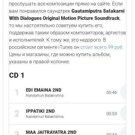
прослушать все композиции прямо на сайте. Если
вам понравился саундтрек
Gautamiputra Satakarni
With Dialogues Original Motion Picture Soundtrack
,
то мы настоятельно советуем купить его,
поддержав таким образом композиторов, артистов
и исполнителей. К тому же, это недорого. В
российском сегменте iTunes он
стоит всего 99 руб.
Цены и магазины, где можно купить альбом,
указаны в правой колонке.
CD 1
EDI EMAINA 2ND
1
00:46
Nandamuri Balakrishna
IPPATIKI 2ND
2
00:53
Nandamuri Balakrishna
MAA JAITRAYATRA 2ND
3
00:44