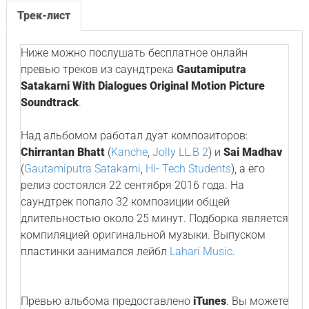
Трек-лист
Ниже можно послушать бесплатное онлайн
превью треков из саундтрека
Gautamiputra
Satakarni With Dialogues Original Motion Picture
Soundtrack
.
Над альбомом работал дуэт композиторов:
Chirrantan Bhatt
(
Kanche
,
Jolly LL.B 2
) и
Sai Madhav
(
Gautamiputra Satakarni
,
Hi- Tech Students
), а его
релиз состоялся 22 сентября 2016 года. На
саундтрек попало 32 композиции общей
длительностью около 25 минут. Подборка является
компиляцией оригинальной музыки. Выпуском
пластинки занимался лейбл
Lahari Music
.
Превью альбома предоставлено
iTunes
. Вы можете