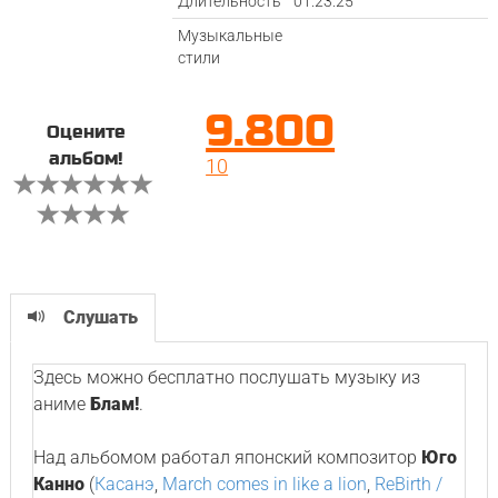
Длительность
01:23:25
Музыкальные
стили
9.800
Оцените
альбом!
10
Слушать
Здесь можно бесплатно послушать музыку из
аниме
Блам!
.
Над альбомом работал японский композитор
Юго
Канно
(
Касанэ
,
March comes in like a lion
,
ReBirth /