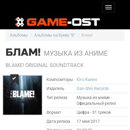
Альбомы
Альбомы на букву "B"
Блам!
БЛАМ!
МУЗЫКА ИЗ АНИМЕ
BLAME! ORIGINAL SOUNDTRACK
Композиторы
Юго Канно
Издатель
Gan-Shin Records
Тип релиза
Музыка из аниме -
Официальный релиз
Формат
Цифра - 31 треков
Дата релиза
17 мая 2017