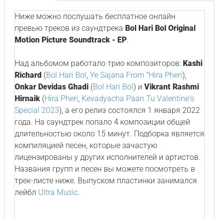
Ниже можно послушать бесплатное онлайн
превью треков из саундтрека
Bol Hari Bol Original
Motion Picture Soundtrack - EP
.
Над альбомом работало трио композиторов:
Kashi
Richard
(
Bol Hari Bol
,
Ye Sajana From "Hira Pheri
),
Onkar Devidas Ghadi
(
Bol Hari Bol
) и
Vikrant Rashmi
Hirnaik
(
Hira Pheri
,
Kevadyacha Paan Tu Valentine's
Special 2023
), а его релиз состоялся 1 января 2022
года. На саундтрек попало 4 композиции общей
длительностью около 15 минут. Подборка является
компиляцией песен, которые зачастую
лицензированы у других исполнителей и артистов.
Названия групп и песен вы можете посмотреть в
трек-листе ниже. Выпуском пластинки занимался
лейбл
Ultra Music
.