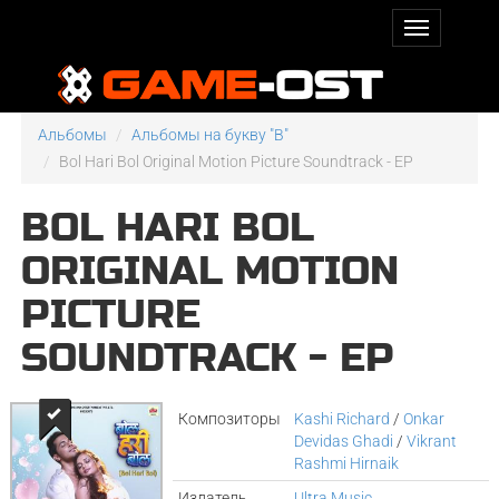
Альбомы
Альбомы на букву "B"
Bol Hari Bol Original Motion Picture Soundtrack - EP
BOL HARI BOL
ORIGINAL MOTION
PICTURE
SOUNDTRACK - EP
Композиторы
Kashi Richard
/
Onkar
Devidas Ghadi
/
Vikrant
Rashmi Hirnaik
Издатель
Ultra Music