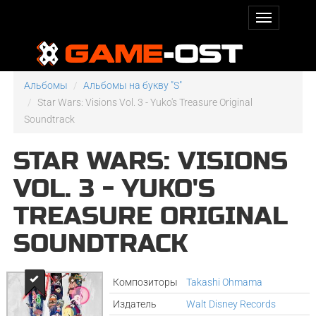
Альбомы
Альбомы на букву "S"
Star Wars: Visions Vol. 3 - Yuko's Treasure Original
Soundtrack
STAR WARS: VISIONS
VOL. 3 - YUKO'S
TREASURE ORIGINAL
SOUNDTRACK
Композиторы
Takashi Ohmama
Издатель
Walt Disney Records