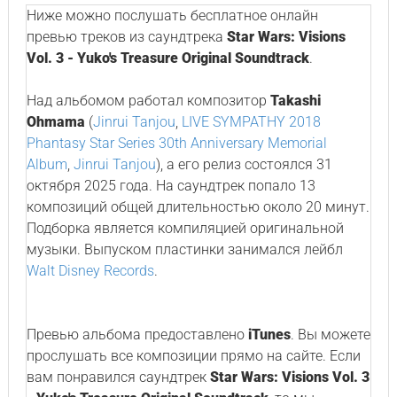
Ниже можно послушать бесплатное онлайн
превью треков из саундтрека
Star Wars: Visions
Vol. 3 - Yuko's Treasure Original Soundtrack
.
Над альбомом работал композитор
Takashi
Ohmama
(
Jinrui Tanjou
,
LIVE SYMPATHY 2018
Phantasy Star Series 30th Anniversary Memorial
Album
,
Jinrui Tanjou
), а его релиз состоялся 31
октября 2025 года. На саундтрек попало 13
композиций общей длительностью около 20 минут.
Подборка является компиляцией оригинальной
музыки. Выпуском пластинки занимался лейбл
Walt Disney Records
.
Превью альбома предоставлено
iTunes
. Вы можете
прослушать все композиции прямо на сайте. Если
вам понравился саундтрек
Star Wars: Visions Vol. 3