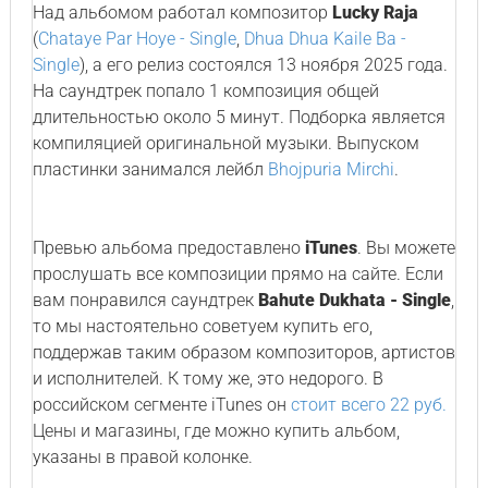
Над альбомом работал композитор
Lucky Raja
(
Chataye Par Hoye - Single
,
Dhua Dhua Kaile Ba -
Single
), а его релиз состоялся 13 ноября 2025 года.
На саундтрек попало 1 композиция общей
длительностью около 5 минут. Подборка является
компиляцией оригинальной музыки. Выпуском
пластинки занимался лейбл
Bhojpuria Mirchi
.
Превью альбома предоставлено
iTunes
. Вы можете
прослушать все композиции прямо на сайте. Если
вам понравился саундтрек
Bahute Dukhata - Single
,
то мы настоятельно советуем купить его,
поддержав таким образом композиторов, артистов
и исполнителей. К тому же, это недорого. В
российском сегменте iTunes он
стоит всего 22 руб.
Цены и магазины, где можно купить альбом,
указаны в правой колонке.