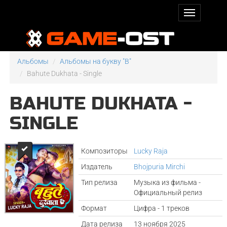
Альбомы
Альбомы на букву "B"
Bahute Dukhata - Single
BAHUTE DUKHATA -
SINGLE
Композиторы
Lucky Raja
Издатель
Bhojpuria Mirchi
Тип релиза
Музыка из фильма -
Официальный релиз
Формат
Цифра - 1 треков
Дата релиза
13 ноября 2025