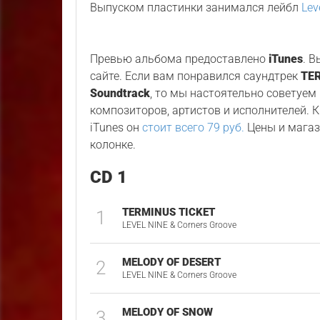
Выпуском пластинки занимался лейбл
Lev
Превью альбома предоставлено
iTunes
. 
сайте. Если вам понравился саундтрек
TER
Soundtrack
, то мы настоятельно советуем
композиторов, артистов и исполнителей. К
iTunes он
стоит всего 79 руб.
Цены и магаз
колонке.
CD 1
TERMINUS TICKET
1
LEVEL NINE & Corners Groove
MELODY OF DESERT
2
LEVEL NINE & Corners Groove
MELODY OF SNOW
3