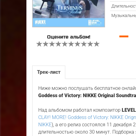
Длительнос
Музыкальны
—
Оцените альбом!
Трек-лист
Ниже можно послушать бесплатное онлайн
Goddess of Victory: NIKKE Original Soundtr
Над альбомом работал композитор
LEVEL
CLAY! MORE! Goddess of Victory: NIKKE Orign
NIKKE
), а его релиз состоялся 11 декабря
длительностью около 30 минут. Подборка