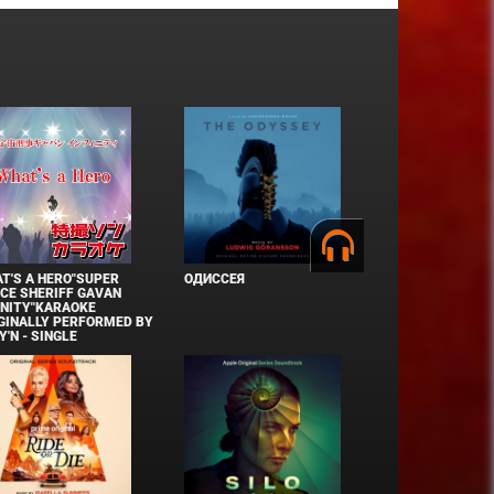
T'S A HERO"SUPER
ОДИССЕЯ
CE SHERIFF GAVAN
INITY"KARAOKE
GINALLY PERFORMED BY
Y'N - SINGLE