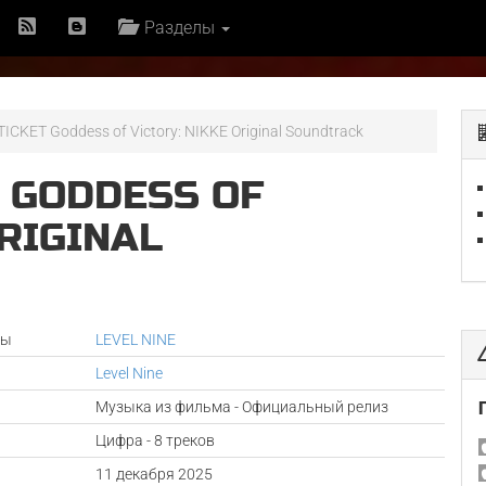
Разделы
ICKET Goddess of Victory: NIKKE Original Soundtrack
 GODDESS OF
ORIGINAL
ры
LEVEL NINE
Level Nine
Музыка из фильма - Официальный релиз
Цифра - 8 треков
а
11 декабря 2025