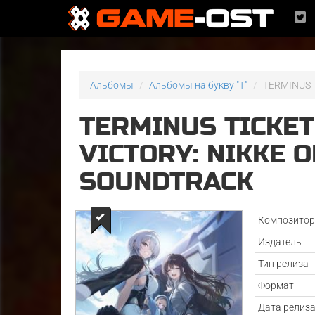
Альбомы
Альбомы на букву "T"
TERMINUS T
TERMINUS TICKET
VICTORY: NIKKE 
SOUNDTRACK
Композито
Издатель
Тип релиза
Формат
Дата релиз